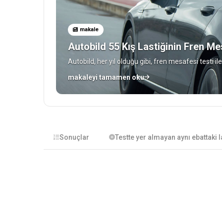
makale
Autobild 55 Kış Lastiğinin Fren Mes
Autobild, her yıl olduğu gibi, fren mesafesi testi il
makaleyi tamamen oku
Sonuçlar
Testte yer almayan aynı ebattaki l