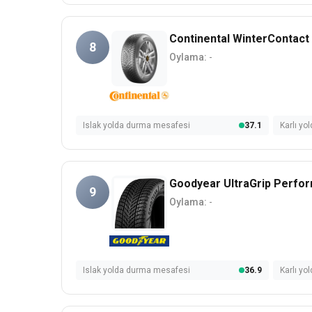
Continental WinterContact
8
Oylama:
-
Islak yolda durma mesafesi
37.1
Karlı y
Goodyear UltraGrip Perfo
9
Oylama:
-
Islak yolda durma mesafesi
36.9
Karlı y