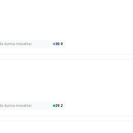
olda durma mesafesi
30.9
olda durma mesafesi
29.2