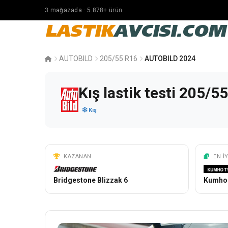
3 mağazada · 5.878+ ürün
LASTIK
AVCISI.COM
AUTOBILD
205/55 R16
AUTOBILD 2024
Kış lastik testi 205/
Kış
KAZANAN
EN I
Bridgestone Blizzak 6
Kumho 