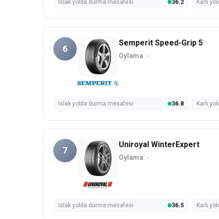
Islak yolda durma mesafesi
36.2
Karlı y
Semperit Speed-Grip 5
6
Oylama:
-
Islak yolda durma mesafesi
36.8
Karlı y
Uniroyal WinterExpert
7
Oylama:
-
Islak yolda durma mesafesi
36.5
Karlı y