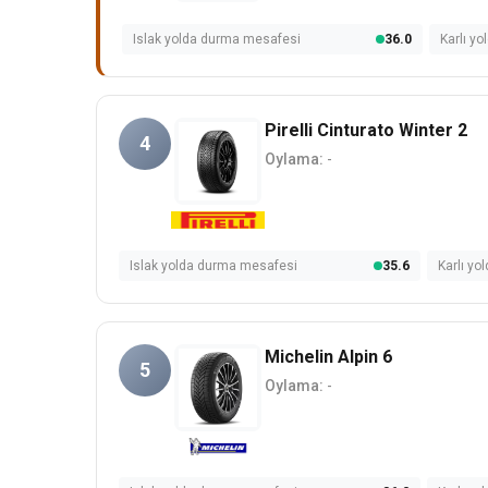
Islak yolda durma mesafesi
36.0
Karlı y
Pirelli Cinturato Winter 2
4
Oylama:
-
Islak yolda durma mesafesi
35.6
Karlı y
Michelin Alpin 6
5
Oylama:
-