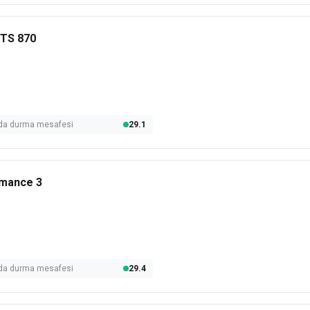
 TS 870
olda durma mesafesi
29.1
rmance 3
olda durma mesafesi
29.4