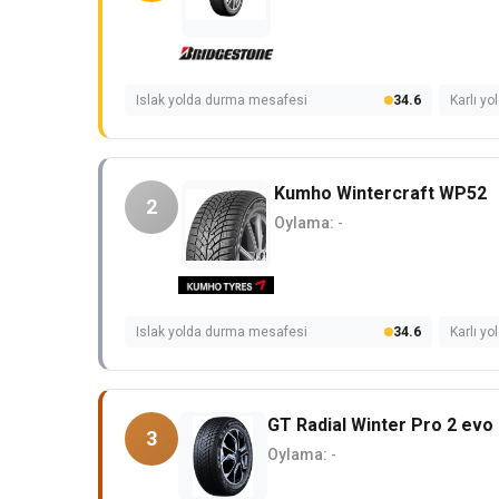
Islak yolda durma mesafesi
34.6
Karlı y
Kumho Wintercraft WP52
2
Oylama:
-
Islak yolda durma mesafesi
34.6
Karlı y
GT Radial Winter Pro 2 evo
3
Oylama:
-