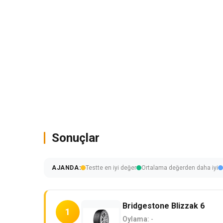
Sonuçlar
AJANDA:
Testte en iyi değer
Ortalama değerden daha iyi
Bridgestone Blizzak 6
1
Oylama:
-