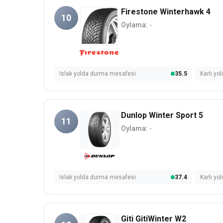
Firestone Winterhawk 4
10
Oylama:
-
Islak yolda durma mesafesi
35.5
Karlı y
Dunlop Winter Sport 5
11
Oylama:
-
Islak yolda durma mesafesi
37.4
Karlı y
Giti GitiWinter W2