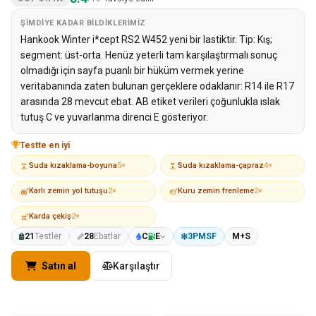
ŞIMDIYE KADAR BILDIKLERIMIZ
Hankook Winter i*cept RS2 W452 yeni bir lastiktir. Tip: Kış;
segment: üst-orta. Henüz yeterli tam karşılaştırmalı sonuç
olmadığı için sayfa puanlı bir hüküm vermek yerine
veritabanında zaten bulunan gerçeklere odaklanır: R14 ile R17
arasında 28 mevcut ebat. AB etiket verileri çoğunlukla ıslak
tutuş C ve yuvarlanma direnci E gösteriyor.
Testte en iyi
Suda kızaklama-boyuna
5×
Suda kızaklama-çapraz
4×
Karlı zemin yol tutuşu
2×
Kuru zemin frenleme
2×
Karda çekiş
2×
21
Testler
28
Ebatlar
C
E
3PMSF
M+S
Satın al
Karşılaştır