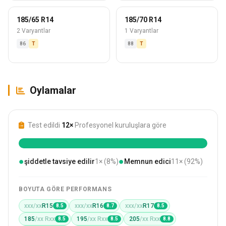
185/65 R14
185/70 R14
2 Varyantlar
1 Varyantlar
86
T
88
T
Oylamalar
Test edildi
12×
Profesyonel kuruluşlara göre
●
●
şiddetle tavsiye edilir
1× (8%)
Memnun edici
11× (92%)
BOYUTA GÖRE PERFORMANS
xxx/xx
R15
xxx/xx
R16
xxx/xx
R17
8.5
8.7
8.5
185
/xx Rxx
195
/xx Rxx
205
/xx Rxx
8.5
8.5
8.8