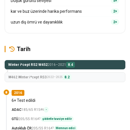
Düşük gürültü seviyesi
5×
kar ve buz üzerinde harika performans
2×
uzun diş ömrü ve dayanıklılık
2×
Tarih
Winter i*cept RS2 W452
2016–2021
8.4
W462 Winter i*cept RS3
8.2
2022–2025
2016
6× Test edildi
ADAC
185/65 R15
#6
-
GTÜ
205/55 R16
#7
şiddetle tavsiye edilir
Autoklub ČR
205/55 R16
#7
Memnun edici