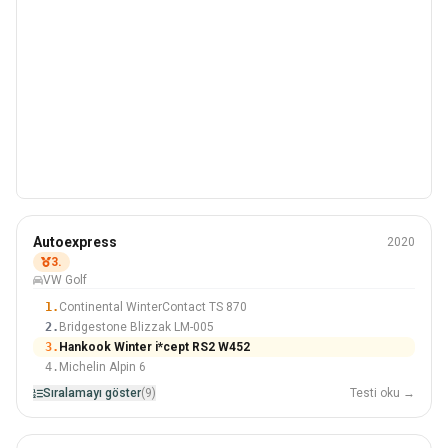
Kış
Autoexpress
2020
205/55 R16
3.
VW Golf
#3 Içinden 9 Lastikler
1.
Continental WinterContact TS 870
2.
Bridgestone Blizzak LM-005
3.
Hankook Winter i*cept RS2 W452
4.
Michelin Alpin 6
Sıralamayı göster
(9)
Testi oku →