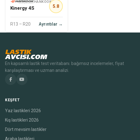
HANKOOK
5.8
Kinergy 4S
R13 – R20
Ayrıntılar →
LASTIK
AVCISI.COM
En kapsamlı lastik test veritabanı. bağımsız incelemeler, fiyat
karşılaştırması ve uzman analizi.
KEŞFET
Yaz lastikleri 2026
Kış lastikleri 2026
Dört mevsim lastikler
Araba lastikleri