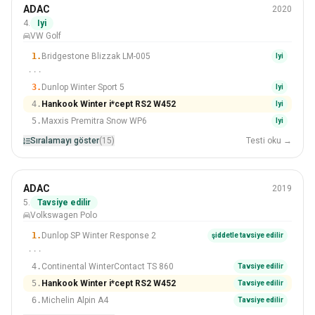
Kış
ADAC
2020
205/55 R16
4.
Iyi
VW Golf
#4 Içinden 15 Lastikler
1.
Bridgestone Blizzak LM-005
Iyi
···
3.
Dunlop Winter Sport 5
Iyi
4.
Hankook Winter i*cept RS2 W452
Iyi
5.
Maxxis Premitra Snow WP6
Iyi
Sıralamayı göster
(15)
Testi oku →
Kış
ADAC
2019
185/65 R15
5.
Tavsiye edilir
Volkswagen Polo
#5 Içinden 16 Lastikler
1.
Dunlop SP Winter Response 2
şiddetle tavsiye edilir
···
4.
Continental WinterContact TS 860
Tavsiye edilir
5.
Hankook Winter i*cept RS2 W452
Tavsiye edilir
6.
Michelin Alpin A4
Tavsiye edilir