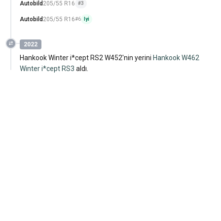
Autobild
205/55 R16
#3
Autobild
205/55 R16
#6
Iyi
2022
Hankook Winter i*cept RS2 W452'nin yerini
Hankook W462
Winter i*cept RS3
aldı.