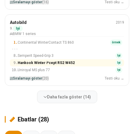
Sıralamayı göster
(16)
Testi oku →
Kış
Autobild
2019
225/45 R17
9.
Iyi
BMW 1 series
#9 Içinden 20 Lastikler
1.
Continental WinterContact TS 860
örnek
···
8.
Semperit Speed-Grip 3
Iyi
9.
Hankook Winter i*cept RS2 W452
Iyi
10.
Uniroyal MS plus 77
Iyi
Sıralamayı göster
(20)
Testi oku →
Daha fazla göster (14)
Ebatlar (28)