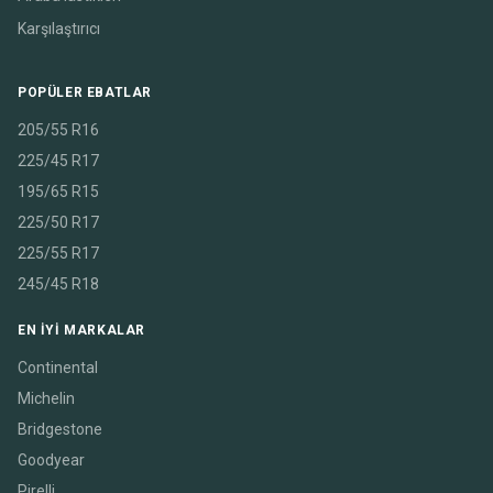
Karşılaştırıcı
POPÜLER EBATLAR
205/55 R16
225/45 R17
195/65 R15
225/50 R17
225/55 R17
245/45 R18
EN IYI MARKALAR
Continental
Michelin
Bridgestone
Goodyear
Pirelli