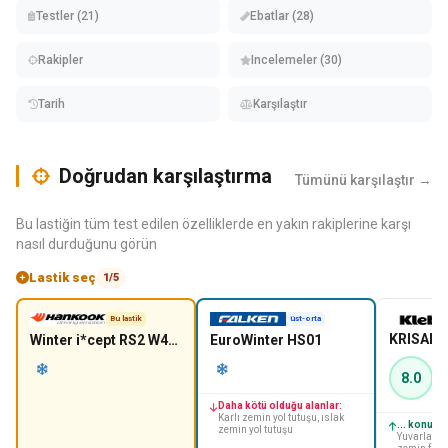
Testler (21)
Ebatlar (28)
Rakipler
Incelemeler (30)
Tarih
Karşılaştır
Doğrudan karşılaştırma
Tümünü karşılaştır →
Bu lastiğin tüm test edilen özelliklerde en yakın rakiplerine karşı
nasıl durduğunu görün
Lastik seç
1/5
Bu lastik
üst-orta
KRISALP
Winter i*cept RS2 W452
EuroWinter HS01
8.0
Daha kötü olduğu alanlar:
Karlı zemin yol tutuşu, ıslak
... konusu
zemin yol tutuşu
Yuvarlanma