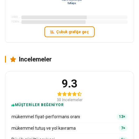
tutuşu
HWRS2W452
FEWHS01
Çubuk grafiğe geç
Incelemeler
9.3
30 Incelemeler
MÜŞTERILER BEĞENIYOR
mükemmel fiyat-performans oranı
13×
mükemmel tutuş ve yol kavrama
7×