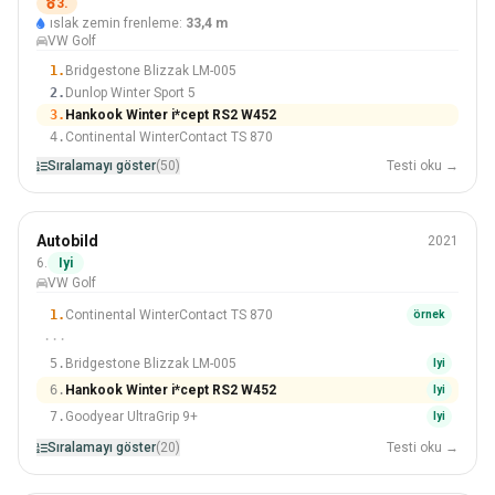
205/55 R16
3.
ıslak zemin frenleme:
33,4 m
#3 Içinden 50 Lastikler
VW Golf
1.
Bridgestone Blizzak LM-005
2.
Dunlop Winter Sport 5
3.
Hankook Winter i*cept RS2 W452
4.
Continental WinterContact TS 870
Sıralamayı göster
(50)
Testi oku →
Kış
Autobild
2021
205/55 R16
6.
Iyi
VW Golf
#6 Içinden 20 Lastikler
1.
Continental WinterContact TS 870
örnek
···
5.
Bridgestone Blizzak LM-005
Iyi
6.
Hankook Winter i*cept RS2 W452
Iyi
7.
Goodyear UltraGrip 9+
Iyi
Sıralamayı göster
(20)
Testi oku →