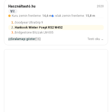
Kış
Használtautó.hu
2020
205/55 R16
2.
Kuru zemin frenleme:
14,6 m
ıslak zemin frenleme:
15,8 m
#2 Içinden 16 Lastikler
1.
Goodyear UltraGrip 9
2.
Hankook Winter i*cept RS2 W452
3.
Bridgestone Blizzak LM-005
Sıralamayı göster
(16)
Testi oku →