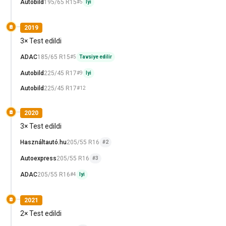
Autobild
195/65 R15
#5
Iyi
2019
3× Test edildi
ADAC
185/65 R15
#5
Tavsiye edilir
Autobild
225/45 R17
#9
Iyi
Autobild
225/45 R17
#12
2020
3× Test edildi
Használtautó.hu
205/55 R16
#2
Autoexpress
205/55 R16
#3
ADAC
205/55 R16
#4
Iyi
2021
2× Test edildi