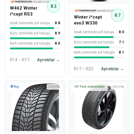
HANKOOK
8.2
W462 Winter
HANKOOK
i*cept RS3
8.7
Winter i*cept
evo3 W330
Islak zeminde yol tutuşu
8.8
Islak zeminde yol tutuşu
8.0
Kuru zeminde yol tutuşu
8.9
Kuru zeminde yol tutuşu
7.1
Karlı zeminde yol tutuşlu
8.6
Karlı zeminde yol tutuşlu
8.1
R14 – R17
Ayrıntılar →
R17 – R22
Ayrıntılar →
Kış
üst-orta
Tüm mevsimler
üst-orta