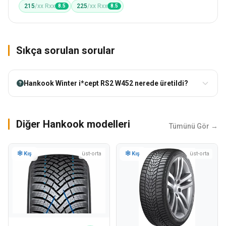
215
/xx Rxx
225
/xx Rxx
8.5
8.5
Sıkça sorulan sorular
Hankook Winter i*cept RS2 W452 nerede üretildi?
Diğer Hankook modelleri
Tümünü Gör →
Kış
üst-orta
Kış
üst-orta