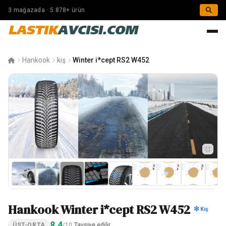
3 mağazada · 5.878+ ürün
LASTIK
AVCISI.COM
Hankook
kış
Winter i*cept RS2 W452
Hankook Winter i*cept RS2 W452
Kış
8.4
ÜST-ORTA
/10
Tavsiye edilir