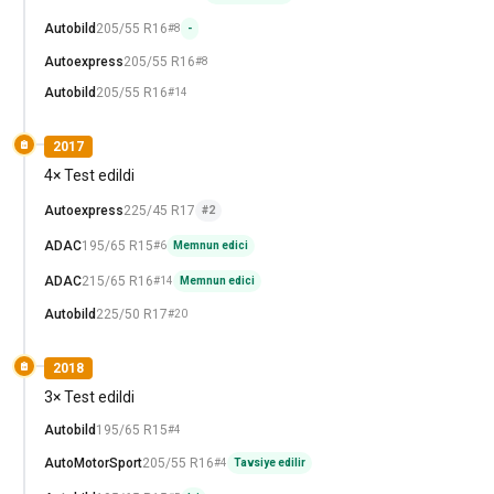
Autobild
205/55 R16
#8
-
Autoexpress
205/55 R16
#8
Autobild
205/55 R16
#14
2017
4× Test edildi
Autoexpress
225/45 R17
#2
ADAC
195/65 R15
#6
Memnun edici
ADAC
215/65 R16
#14
Memnun edici
Autobild
225/50 R17
#20
2018
3× Test edildi
Autobild
195/65 R15
#4
AutoMotorSport
205/55 R16
#4
Tavsiye edilir