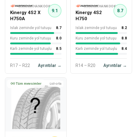
HANKOOK
HANKOOK
9.1
8.7
Kinergy 4S2 X
Kinergy 4S2
H750A
H750
Islak zeminde yol tutuşu
8.7
Islak zeminde yol tutuşu
8.2
Kuru zeminde yol tutuşu
8.0
Kuru zeminde yol tutuşu
8.8
Karlı zeminde yol tutuşlu
8.5
Karlı zeminde yol tutuşlu
8.4
R17 – R22
Ayrıntılar →
R14 – R20
Ayrıntılar →
Tüm mevsimler
üst-orta