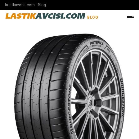
lastikavcisi.com · Blog
LASTIK
AVCISI.COM
BLOG