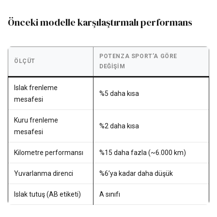
Önceki modelle karşılaştırmalı performans
POTENZA SPORT’A GÖRE
ÖLÇÜT
DEĞIŞIM
Islak frenleme
%5 daha kısa
mesafesi
Kuru frenleme
%2 daha kısa
mesafesi
Kilometre performansı
%15 daha fazla (~6.000 km)
Yuvarlanma direnci
%6’ya kadar daha düşük
Islak tutuş (AB etiketi)
A sınıfı