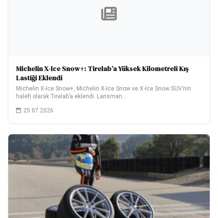
Michelin X-Ice Snow+: Tirelab’a Yüksek Kilometreli Kış
Lastiği Eklendi
Michelin X-Ice Snow+, Michelin X-Ice Snow ve X-Ice Snow SUV’nin
halefi olarak Tirelab’a eklendi. Lansman…
25.07.2026