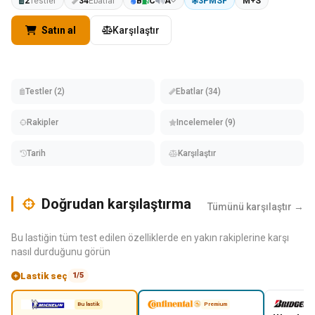
2
Testler
34
Ebatlar
B
C
A
3PMSF
M+S
Satın al
Karşılaştır
Testler (2)
Ebatlar (34)
Rakipler
Incelemeler (9)
Tarih
Karşılaştır
Doğrudan karşılaştırma
Tümünü karşılaştır →
Bu lastiğin tüm test edilen özelliklerde en yakın rakiplerine karşı
nasıl durduğunu görün
Lastik seç
1/5
Bu lastik
Premium