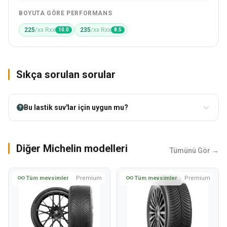
BOYUTA GÖRE PERFORMANS
225
/xx Rxx
235
/xx Rxx
10.0
8.5
Sıkça sorulan sorular
Bu lastik suv'lar için uygun mu?
Diğer Michelin modelleri
Tümünü Gör →
Tüm mevsimler
Premium
Tüm mevsimler
Premium