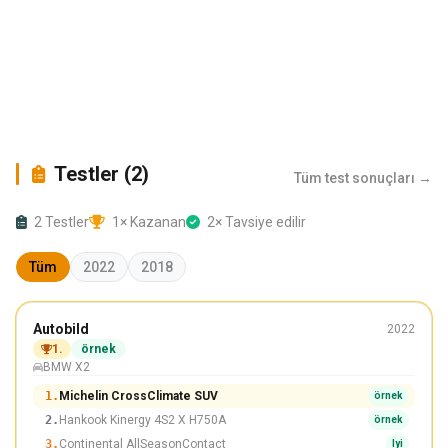
Testler (2)
Tüm test sonuçları →
2 Testler
1× Kazanan
2× Tavsiye edilir
Tüm
2022
2018
Tüm mevsimler
Autobild
2022
225/50 R18
1.
örnek
BMW X2
Kazanan
1.
Michelin CrossClimate SUV
örnek
2.
Hankook Kinergy 4S2 X H750A
örnek
3.
Continental AllSeasonContact
Iyi