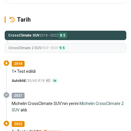
Tarih
CrossClimate SUV
2018–2022
8.5
CrossClimate 2 SUV
9.5
2023–2024
2018
1× Test edildi
Autobild
235/60 R18
#2
Iyi
2021
Michelin CrossClimate SUV'nin yerini
Michelin CrossClimate 2
SUV
aldı.
2022