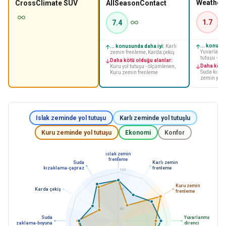
CrossClimate SUV
AllSeasonContact
1.7
7.4
... konusu
... konusunda daha iyi:
Karlı
Yuvarlanma
zemin frenleme, Karda çekiş
tutuşu - ö
Daha kötü olduğu alanlar:
Daha kötü 
Kuru yol tutuşu - ölçümlenen,
Suda kızak
Kuru zemin frenleme
zemin yol 
Islak zeminde yol tutuşu
Karlı zeminde yol tutuşlu
Kuru zeminde yol tutuşu
Ekonomi
Konfor
ıslak zemin
frenleme
Suda
Karlı zemin
kızaklama-çapraz
frenleme
100
Kuru zemin
Karda çekiş
80
frenleme
60
Suda
Yuvarlanma
kızaklama-boyuna
direnci