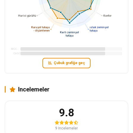
Harici gürültü
Konfor
Kuru yol tutuşu
ıslak zemin yol
- ölçümlenen
tutuşu
Karlı zemin yol
tutuşu
MCCSUV
CASC
Çubuk grafiğe geç
Incelemeler
9.8
9 Incelemeler