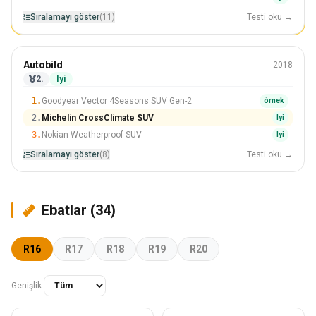
Sıralamayı göster
(11)
Testi oku →
Tüm mevsimler
Autobild
2018
235/60 R18
2.
Iyi
#2 Içinden 8 Lastikler
1.
Goodyear Vector 4Seasons SUV Gen-2
örnek
2.
Michelin CrossClimate SUV
Iyi
3.
Nokian Weatherproof SUV
Iyi
Sıralamayı göster
(8)
Testi oku →
Ebatlar (34)
R16
R17
R18
R19
R20
Genişlik: