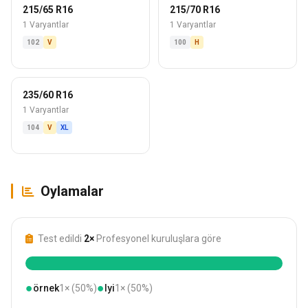
215/65 R16
215/70 R16
1 Varyantlar
1 Varyantlar
102
V
100
H
235/60 R16
1 Varyantlar
104
V
XL
Oylamalar
Test edildi
2×
Profesyonel kuruluşlara göre
●
●
örnek
1× (50%)
Iyi
1× (50%)