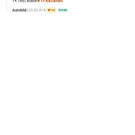
1× Test edildi
1× Kazanan
Autobild
225/50 R18
1st
örnek