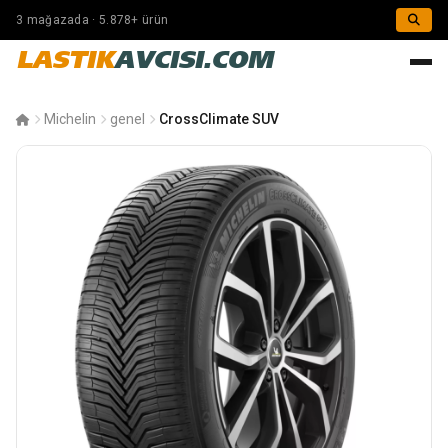
3 mağazada · 5.878+ ürün
LASTIK
AVCISI.COM
Michelin
genel
CrossClimate SUV