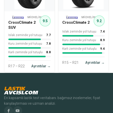
MICHELIN
MICHELIN
9.5
9.2
CrossClimate 2
CrossClimate 2
SUV
Islak zeminde yol tutuşu
7.4
Islak zeminde yol tutuşu
7.7
Kuru zeminde yol tutuşu
8.9
Kuru zeminde yol tutuşu
7.8
Karlı zeminde yol tutuşlu
9.4
Karlı zeminde yol tutuşlu
8.8
R15 – R21
Ayrıntılar →
R17 – R22
Ayrıntılar →
LASTIK
AVCISI.COM
En kapsamlı lastik test veritabanı. bağımsız incelemeler, fiyat
karşılaştırması ve uzman analizi.