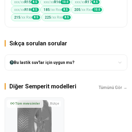
xxx/xx
R15
xxx/xx
R16
xxx/xx
R17
8.5
10.0
8.5
xxx/xx
R18
185
/xx Rxx
205
/xx Rxx
8.5
8.5
10.0
215
/xx Rxx
225
/xx Rxx
8.5
8.5
Sıkça sorulan sorular
Bu lastik suv'lar için uygun mu?
Diğer Semperit modelleri
Tümünü Gör →
Tüm mevsimler
Bütçe