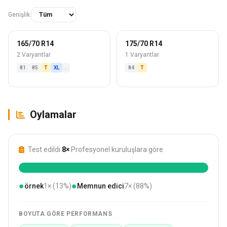
Genişlik:
165/70 R14
175/70 R14
2 Varyantlar
1 Varyantlar
81
85
T
XL
.
84
T
Oylamalar
Test edildi
8×
Profesyonel kuruluşlara göre
●
●
örnek
1× (13%)
Memnun edici
7× (88%)
BOYUTA GÖRE PERFORMANS