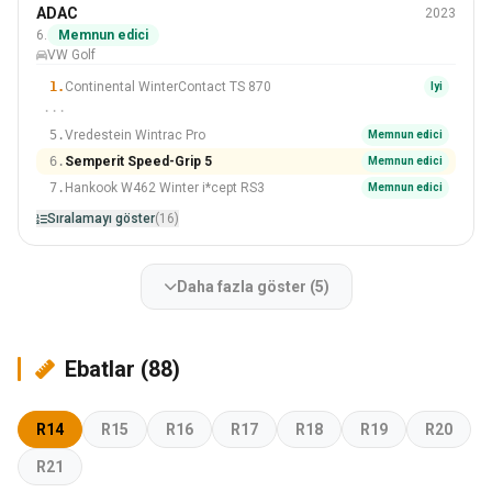
Kış
ADAC
2023
225/45 R17
6.
Memnun edici
VW Golf
#6 Içinden 16 Lastikler
1.
Continental WinterContact TS 870
Iyi
···
5.
Vredestein Wintrac Pro
Memnun edici
6.
Semperit Speed-Grip 5
Memnun edici
7.
Hankook W462 Winter i*cept RS3
Memnun edici
Sıralamayı göster
(16)
Daha fazla göster (5)
Ebatlar (88)
R14
R15
R16
R17
R18
R19
R20
R21