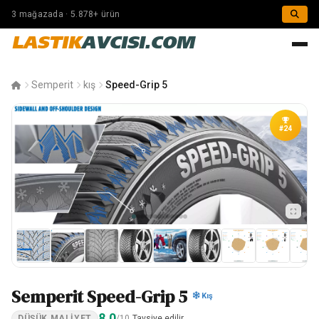
3 mağazada · 5.878+ ürün
LASTIK
AVCISI.COM
Semperit
kış
Speed-Grip 5
#24
Semperit Speed-Grip 5
Kış
8.0
DÜŞÜK MALIYET
/10
Tavsiye edilir