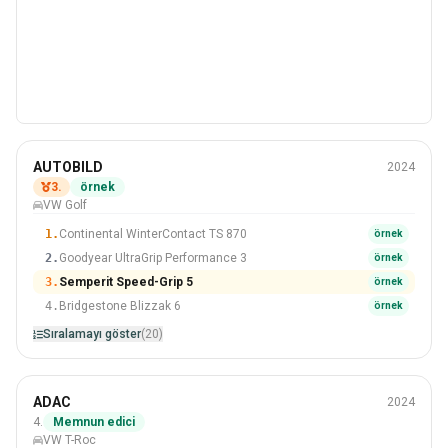
Kış
AUTOBILD
2024
205/55 R16
3.
örnek
VW Golf
#3 Içinden 20 Lastikler
1.
Continental WinterContact TS 870
örnek
2.
Goodyear UltraGrip Performance 3
örnek
3.
Semperit Speed-Grip 5
örnek
4.
Bridgestone Blizzak 6
örnek
Sıralamayı göster
(20)
Kış
ADAC
2024
215/55 R17
4.
Memnun edici
VW T-Roc
#4 Içinden 16 Lastikler