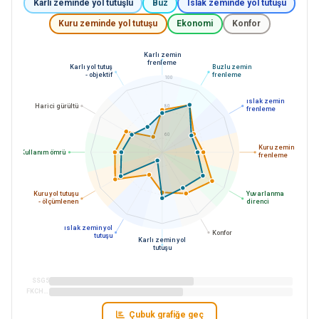
Karlı zeminde yol tutuşlu
Buz
Islak zeminde yol tutuşu
Kuru zeminde yol tutuşu
Ekonomi
Konfor
Karlı zemin
frenleme
Karlı yol tutuş
Buzlu zemin
- objektif
frenleme
100
ıslak zemin
Harici gürültü
80
frenleme
60
Kuru zemin
Kullanım ömrü
frenleme
Kuru yol tutuşu
Yuvarlanma
- ölçümlenen
direnci
ıslak zemin yol
Konfor
tutuşu
Karlı zemin yol
tutuşu
SSG5
FKCHP2
Çubuk grafiğe geç