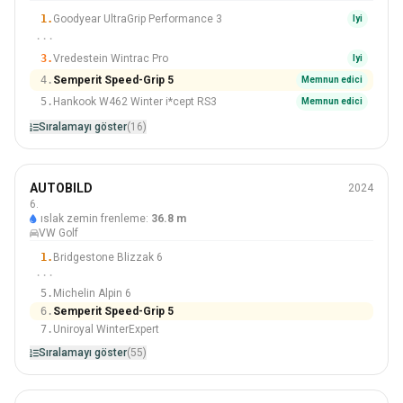
1.
Goodyear UltraGrip Performance 3
Iyi
···
3.
Vredestein Wintrac Pro
Iyi
4.
Semperit Speed-Grip 5
Memnun edici
5.
Hankook W462 Winter i*cept RS3
Memnun edici
Sıralamayı göster
(16)
Kış
AUTOBILD
2024
205/55 R16
6.
ıslak zemin frenleme:
36.8 m
#6 Içinden 55 Lastikler
VW Golf
1.
Bridgestone Blizzak 6
···
5.
Michelin Alpin 6
6.
Semperit Speed-Grip 5
7.
Uniroyal WinterExpert
Sıralamayı göster
(55)