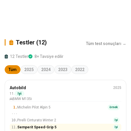
Testler (12)
Tüm test sonuçları →
12 Testler
8× Tavsiye edilir
Tüm
2025
2024
2023
2022
Kış
Autobild
2025
225/40 R18
11.
Iyi
BMW M135i
#11 Içinden 20 Lastikler
1.
Michelin Pilot Alpin 5
örnek
···
10.
Pirelli Cinturato Winter 2
Iyi
11.
Semperit Speed-Grip 5
Iyi