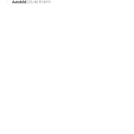
Autobild
225/40 R18
#15