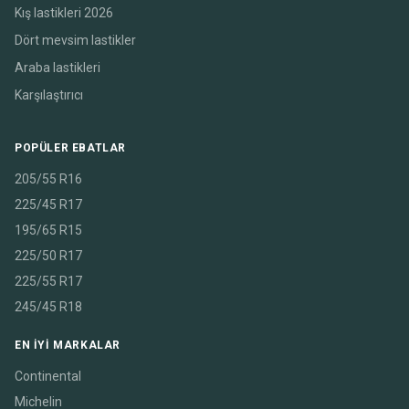
Kış lastikleri 2026
Dört mevsim lastikler
Araba lastikleri
Karşılaştırıcı
POPÜLER EBATLAR
205/55 R16
225/45 R17
195/65 R15
225/50 R17
225/55 R17
245/45 R18
EN IYI MARKALAR
Continental
Michelin