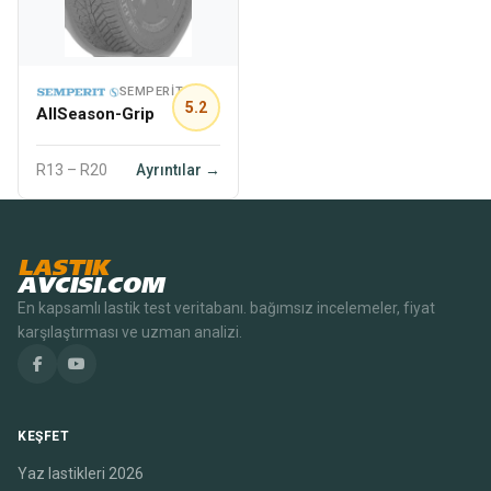
SEMPERIT
5.2
AllSeason-Grip
R13 – R20
Ayrıntılar →
LASTIK
AVCISI.COM
En kapsamlı lastik test veritabanı. bağımsız incelemeler, fiyat
karşılaştırması ve uzman analizi.
KEŞFET
Yaz lastikleri 2026