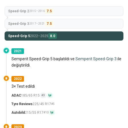
Speed-Grip 2
7.5
2015–2016
Speed-Grip 3
7.5
2017–2021
Speed-Grip 5
2022–2025
8.0
2021
Semperit Speed-Grip 5 başlatıldı ve
Semperit Speed-Grip 3
ile
değiştirildi.
2022
3× Test edildi
ADAC
185/65 R15
#3
Iyi
Tyre Reviews
225/45 R17
#5
Autobild
215/55 R17
#10
Iyi
2023