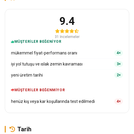
9.4
31 Incelemeler
MÜŞTERILER BEĞENIYOR
mükemmel fiyat-performans oranı
4×
iyi yol tutuşu ve ıslak zemin kavraması
3×
yeni üretim tarihi
2×
MÜŞTERILER BEĞENMIYOR
henüz kış veya kar koşullarında test edilmedi
4×
Tarih