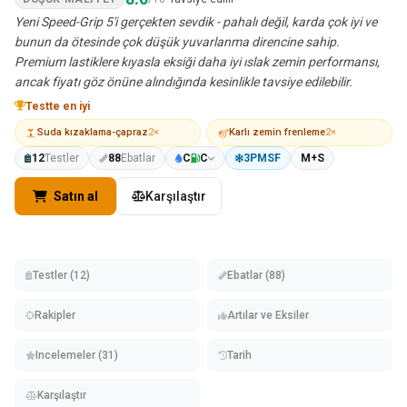
Yeni Speed-Grip 5'i gerçekten sevdik - pahalı değil, karda çok iyi ve
bunun da ötesinde çok düşük yuvarlanma direncine sahip.
Premium lastiklere kıyasla eksiği daha iyi ıslak zemin performansı,
ancak fiyatı göz önüne alındığında kesinlikle tavsiye edilebilir.
Testte en iyi
Suda kızaklama-çapraz
2×
Karlı zemin frenleme
2×
12
Testler
88
Ebatlar
C
C
3PMSF
M+S
Satın al
Karşılaştır
Testler (12)
Ebatlar (88)
Rakipler
Artılar ve Eksiler
Incelemeler (31)
Tarih
Karşılaştır