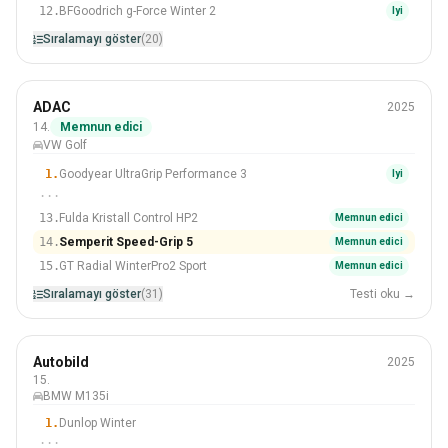
12.
BFGoodrich g-Force Winter 2
Iyi
Sıralamayı göster
(20)
Kış
ADAC
2025
225/40 R18
14.
Memnun edici
VW Golf
#14 Içinden 31 Lastikler
1.
Goodyear UltraGrip Performance 3
Iyi
···
13.
Fulda Kristall Control HP2
Memnun edici
14.
Semperit Speed-Grip 5
Memnun edici
15.
GT Radial WinterPro2 Sport
Memnun edici
Sıralamayı göster
(31)
Testi oku →
Kış
Autobild
2025
225/40 R18
15.
BMW M135i
#15 Içinden 51 Lastikler
1.
Dunlop Winter
···