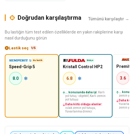
Doğrudan karşılaştırma
Tümünü karşılaştır →
Bu lastiğin tüm test edilen özelliklerde en yakın rakiplerine karşı
nasıl durduğunu görün
Lastik seç
1/5
Bu lastik
Bütçe
Premitr
Speed-Grip 5
Kristall Control HP2
3.6
8.0
6.8
... konusu
... konusunda daha iyi:
Karlı
zemin yol t
yol tutuş - objektif, Karlı zemin
yol tutuşu
Daha kötü 
Yuvarlanma
Daha kötü olduğu alanlar:
zemin yol 
ıslak zemin yol tutuşu,
Yuvarlanma direnci