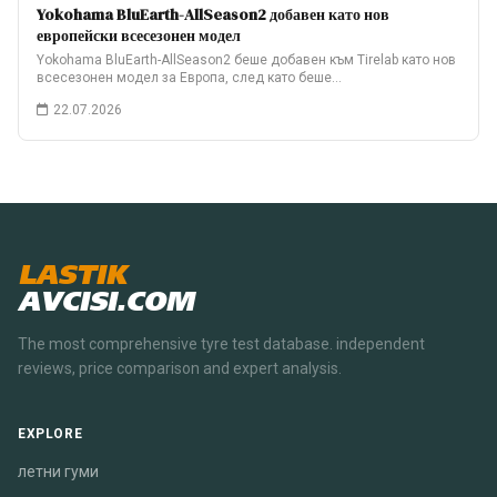
Yokohama BluEarth-AllSeason2 добавен като нов
европейски всесезонен модел
Yokohama BluEarth-AllSeason2 беше добавен към Tirelab като нов
всесезонен модел за Европа, след като беше…
22.07.2026
LASTIK
AVCISI.COM
The most comprehensive tyre test database. independent
reviews, price comparison and expert analysis.
EXPLORE
летни гуми