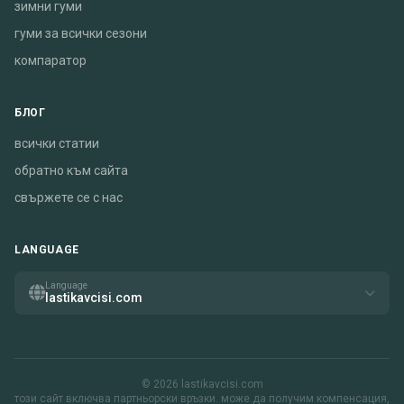
зимни гуми
гуми за всички сезони
компаратор
БЛОГ
всички статии
обратно към сайта
свържете се с нас
LANGUAGE
Language
lastikavcisi.com
© 2026 lastikavcisi.com
този сайт включва партньорски връзки. може да получим компенсация,