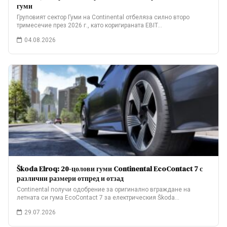
гуми
Груповият сектор Гуми на Continental отбеляза силно второ
тримесечие през 2026 г., като коригираната EBIT…
04.08.2026
Škoda Elroq: 20-цолови гуми Continental EcoContact 7 с
различни размери отпред и отзад
Continental получи одобрение за оригинално вграждане на
летната си гума EcoContact 7 за електрическия Škoda…
29.07.2026