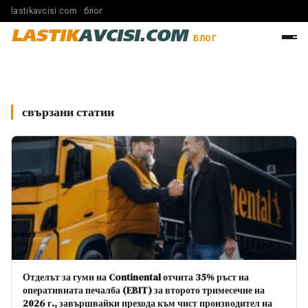
lastikavcisi.com · блог
LASTIK
AVCISI.COM
БЛОГ
свързани статии
Отделът за гуми на Continental отчита 35% ръст на
оперативната печалба (EBIT) за второто тримесечие на
2026 г., завършвайки прехода към чист производител на