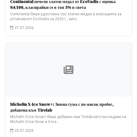
Continental печели златен медал от EcoVadis с оценка
84/100, класирайки се в топ 5% в света
Continental беше удостоена със златен медал в класацията за
устойчивост EcoVadis за 2026 г., като…
27.07.2026
Michelin X-Ice Snow+: Зимна гума с по-висок пробег,
добавена към Tirelab
Michelin X-Ice Snow+ беше добавен към Tirelab като наследник на
Michelin X-Ice Snow и X-Ice…
25.07.2026