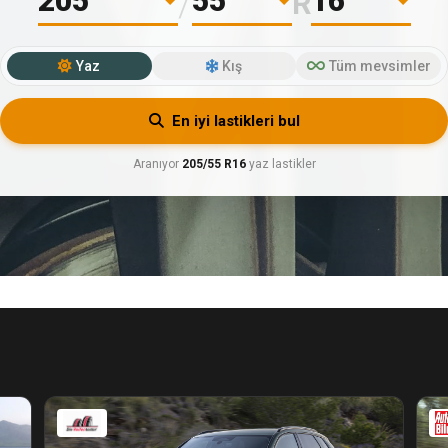
/
R
Yaz
Kış
Tüm mevsimler
En iyi lastikleri bul
Aranıyor
205/55 R16
yaz lastikler