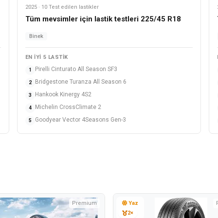
2025 · 10 Test edilen lastikler
Tüm mevsimler
Tüm mevsimler için lastik testleri 225/45 R18
Binek
EN IYI 5 LASTIK
Pirelli Cinturato All Season SF3
1
Bridgestone Turanza All Season 6
2
Hankook Kinergy 4S2
3
Michelin CrossClimate 2
4
Goodyear Vector 4Seasons Gen-3
5
Premium
Yaz
2×