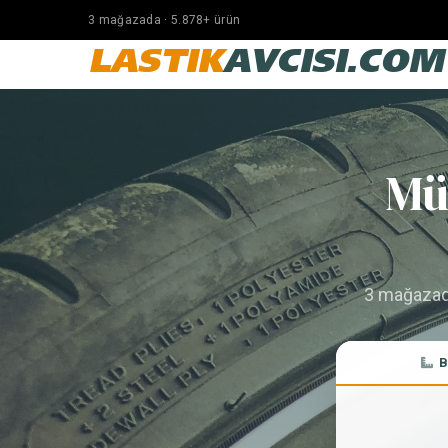
3 mağazada · 5.878+ ürün
LASTIK
AVCISI.COM
Mü
3 mağazada 
B