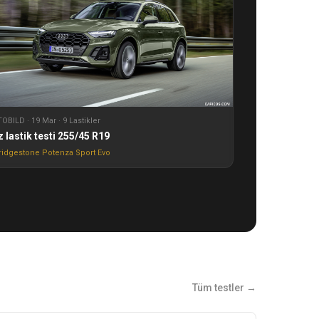
OBILD · 19 Mar · 9 Lastikler
z lastik testi 255/45 R19
ridgestone Potenza Sport Evo
Tüm testler →