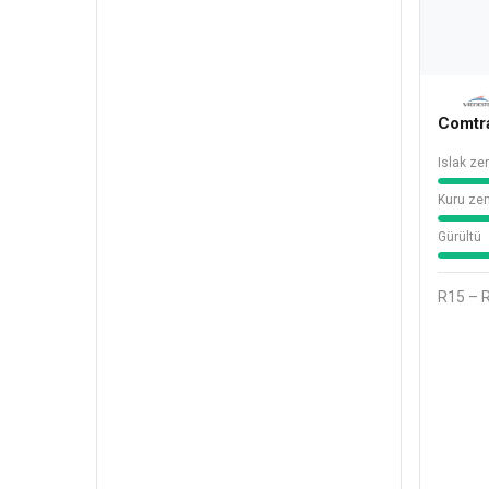
Comtr
Islak ze
Kuru zem
Gürültü
R15 – 