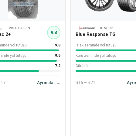
VREDESTEIN
DUNLOP
9.8
ac 2+
Blue Response TG
minde yol tutuşu
9.8
Islak zeminde yol tutuşu
inde yol tutuşu
9.5
Kuru zeminde yol tutuşu
7.2
Gürültü
R17
Ayrıntılar →
R15 – R21
Ayrı