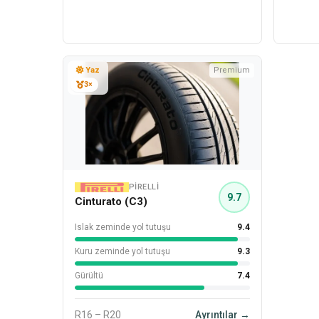
Yaz
Premium
3×
PIRELLI
9.7
Cinturato (C3)
Islak zeminde yol tutuşu
9.4
Kuru zeminde yol tutuşu
9.3
Gürültü
7.4
R16 – R20
Ayrıntılar →