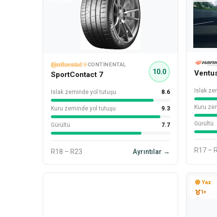
CONTINENTAL
10.0
Ventu
SportContact 7
Islak ze
Islak zeminde yol tutuşu
8.6
Kuru zem
Kuru zeminde yol tutuşu
9.3
Gürültü
Gürültü
7.7
R17 – 
R18 – R23
Ayrıntılar →
Yaz
1×