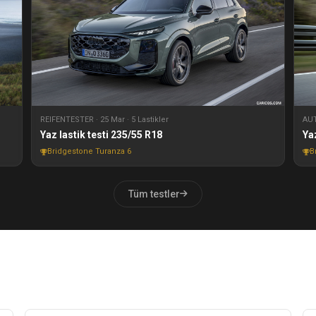
REIFENTESTER · 25 Mar · 5 Lastikler
AUT
Yaz lastik testi 235/55 R18
Ya
Bridgestone Turanza 6
B
Tüm testler