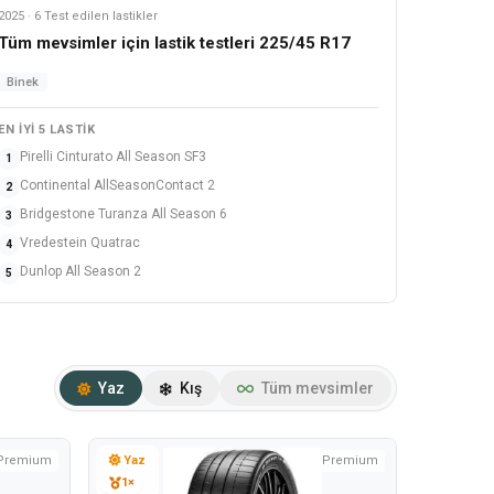
2025 · 6 Test edilen lastikler
Tüm mevsimler
Tüm mevsimler için lastik testleri 225/45 R17
Binek
EN IYI 5 LASTIK
Pirelli Cinturato All Season SF3
1
Continental AllSeasonContact 2
2
Bridgestone Turanza All Season 6
3
Vredestein Quatrac
4
Dunlop All Season 2
5
Yaz
Kış
Tüm mevsimler
Premium
Yaz
Premium
1×