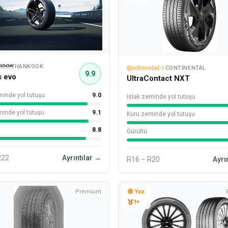
HANKOOK
CONTINENTAL
9.9
s evo
UltraContact NXT
minde yol tutuşu
9.0
Islak zeminde yol tutuşu
inde yol tutuşu
9.1
Kuru zeminde yol tutuşu
8.8
Gürültü
R22
Ayrıntılar →
R16 – R20
Ayrı
Premium
Yaz
1×