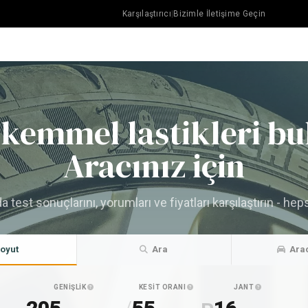
Karşılaştırıcı
|
Bizimle İletişime Geçin
kemmel lastikleri bu
Aracınız için
test sonuçlarını, yorumları ve fiyatları karşılaştırın - heps
oyut
Ara
Ara
GENIŞLIK
KESIT ORANI
JANT