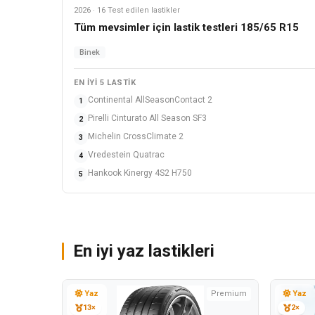
2026 · 16 Test edilen lastikler
Tüm mevsimler
Tüm mevsimler için lastik testleri 185/65 R15
Binek
EN IYI 5 LASTIK
Continental AllSeasonContact 2
1
Pirelli Cinturato All Season SF3
2
Michelin CrossClimate 2
3
Vredestein Quatrac
4
Hankook Kinergy 4S2 H750
5
En iyi yaz lastikleri
Yaz
Premium
Yaz
13×
2×