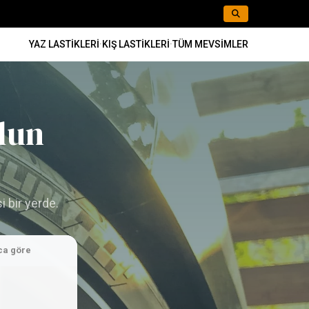
YAZ LASTIKLERI
·
KIŞ LASTIKLERI
·
TÜM MEVSIMLER
lun
i bir yerde.
ca göre