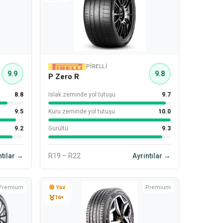
PIRELLI
9.9
9.8
P Zero R
8.8
Islak zeminde yol tutuşu
9.7
9.5
Kuru zeminde yol tutuşu
10.0
9.2
Gürültü
9.3
ntılar →
R19 – R22
Ayrıntılar →
Premium
Yaz
Premium
16×