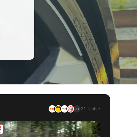
31 Testler
+11