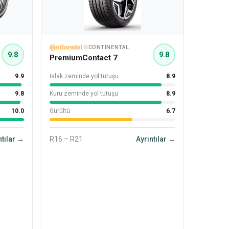
CONTINENTAL
9.8
9.8
PremiumContact 7
9.9
Islak zeminde yol tutuşu
8.9
9.8
Kuru zeminde yol tutuşu
8.9
10.0
Gürültü
6.7
ntılar →
R16 – R21
Ayrıntılar →