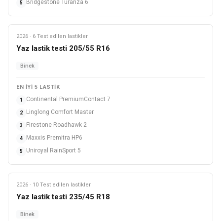
Bridgestone Turanza 6
5
2026 · 6 Test edilen lastikler
Yaz
Yaz lastik testi 205/55 R16
Binek
EN IYI 5 LASTIK
Continental PremiumContact 7
1
Linglong Comfort Master
2
Firestone Roadhawk 2
3
Maxxis Premitra HP6
4
Uniroyal RainSport 5
5
2026 · 10 Test edilen lastikler
Yaz
Yaz lastik testi 235/45 R18
Binek