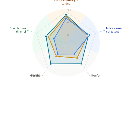
Kuru zeminde yol
tutuşu
100
80
Yuvarlanma
Islak zeminde
direnci
yol tutuşu
60
Gürültü
Konfor