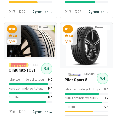
R17 – R22
Ayrıntılar →
R13 – R23
Ayrıntılar →
Premium
Premium
#10
#11
Yaz
Yaz
3×
1×
PIRELLI
9.5
Cinturato (C3)
MICHELIN
9.4
Pilot Sport 5
Islak zeminde yol tutuşu
9.0
Kuru zeminde yol tutuşu
9.4
Islak zeminde yol tutuşu
8.0
Gürültü
8.6
Kuru zeminde yol tutuşu
8.7
Gürültü
6.6
R16 – R20
Ayrıntılar →