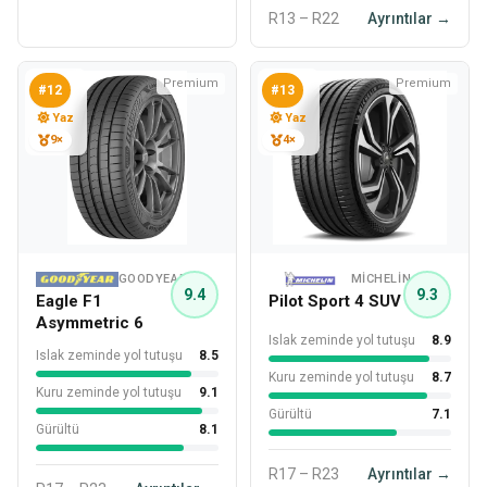
R13 – R22
Ayrıntılar →
Premium
Premium
#12
#13
Yaz
Yaz
9×
4×
GOODYEAR
MICHELIN
9.4
9.3
Eagle F1
Pilot Sport 4 SUV
Asymmetric 6
Islak zeminde yol tutuşu
8.9
Islak zeminde yol tutuşu
8.5
Kuru zeminde yol tutuşu
8.7
Kuru zeminde yol tutuşu
9.1
Gürültü
7.1
Gürültü
8.1
R17 – R23
Ayrıntılar →