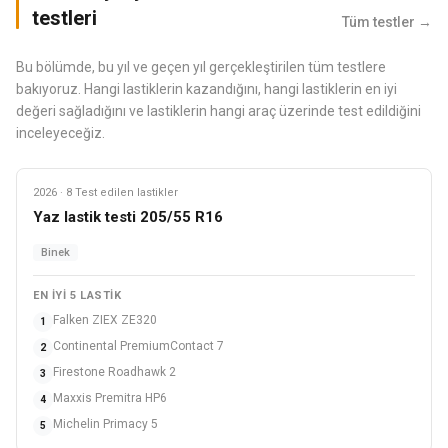
testleri
Tüm testler →
Bu bölümde, bu yıl ve geçen yıl gerçekleştirilen tüm testlere
bakıyoruz. Hangi lastiklerin kazandığını, hangi lastiklerin en iyi
değeri sağladığını ve lastiklerin hangi araç üzerinde test edildiğini
inceleyeceğiz.
2026 · 8 Test edilen lastikler
Yaz
Yaz lastik testi 205/55 R16
Binek
EN IYI 5 LASTIK
Falken ZIEX ZE320
1
Continental PremiumContact 7
2
Firestone Roadhawk 2
3
Maxxis Premitra HP6
4
Michelin Primacy 5
5