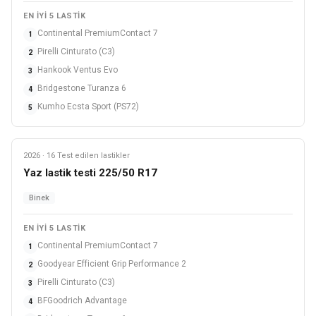
EN IYI 5 LASTIK
Continental PremiumContact 7
1
Pirelli Cinturato (C3)
2
Hankook Ventus Evo
3
Bridgestone Turanza 6
4
Kumho Ecsta Sport (PS72)
5
2026 · 16 Test edilen lastikler
Yaz
Yaz lastik testi 225/50 R17
Binek
EN IYI 5 LASTIK
Continental PremiumContact 7
1
Goodyear Efficient Grip Performance 2
2
Pirelli Cinturato (C3)
3
BFGoodrich Advantage
4