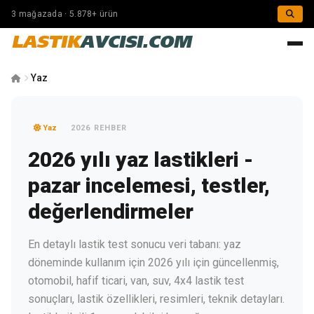
3 mağazada · 5.878+ ürün
LASTIK
AVCISI.COM
Yaz
Yaz
2026 REHBER
2026 yılı yaz lastikleri -
pazar incelemesi, testler,
değerlendirmeler
En detaylı lastik test sonucu veri tabanı: yaz
döneminde kullanım için 2026 yılı için güncellenmiş,
otomobil, hafif ticari, van, suv, 4x4 lastik test
sonuçları, lastik özellikleri, resimleri, teknik detayları.