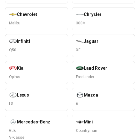
Chevrolet
Chrysler
Malibu
300M
Infiniti
Jaguar
Q50
XF
Kia
Land Rover
Opirus
Freelander
Lexus
Mazda
LS
6
Mercedes-Benz
Mini
GLB
Countryman
V-Klasse