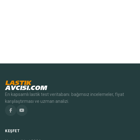
LASTIK
AVCISI.COM
En kapsamlı lastik test veritabanı. bağımsız incelemeler, fiyat
karşılaştırması ve uzman analizi.
KEŞFET