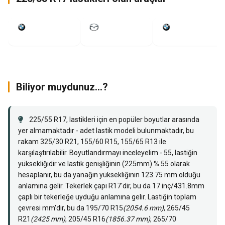
2019
2018
2018
Biliyor muydunuz...?
225/55 R17, lastikleri için en popüler boyutlar arasında
yer almamaktadır - adet lastik modeli bulunmaktadır, bu
rakam
325/30 R21
,
155/60 R15
,
155/65 R13
ile
karşılaştırılabilir. Boyutlandırmayı inceleyelim - 55, lastiğin
yüksekliğidir ve lastik genişliğinin (225mm) % 55 olarak
hesaplanır, bu da yanağın yüksekliğinin 123.75 mm olduğu
anlamına gelir. Tekerlek çapı R17'dir, bu da 17 inç/431.8mm
çaplı bir tekerleğe uyduğu anlamına gelir. Lastiğin toplam
çevresi mm'dir, bu da 195/70 R15
(2054.6 mm)
, 265/45
R21
(2425 mm)
, 205/45 R16
(1856.37 mm)
, 265/70