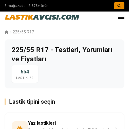
3 mağazada · 5.878+ ürün
LASTIK
AVCISI.COM
225/55 R17
225/55 R17 - Testleri, Yorumları
ve Fiyatları
654
LASTIKLER
Lastik tipini seçin
Yaz lastikleri