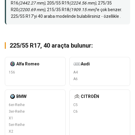
R16
(2442.27 mm)
, 205/55 R19
(2224.56 mm)
, 275/35
R20
(2200.69 mm)
, 215/35 R18
(1909.15 mm)
'e çok benzer.
225/55 R17'yi 40 araba modelinde bulabilirsiniz - özellikle .
225/55 R17, 40 araçta bulunur:
Alfa Romeo
Audi
156
A4
A6
BMW
CITROËN
6er-Reihe
C5
3er-Reihe
C6
X1
5er-Reihe
X2