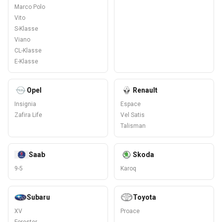
Marco Polo
Vito
S-Klasse
Viano
CL-Klasse
E-Klasse
Opel
Renault
Insignia
Espace
Zafira Life
Vel Satis
Talisman
Saab
Skoda
9-5
Karoq
Subaru
Toyota
XV
Proace