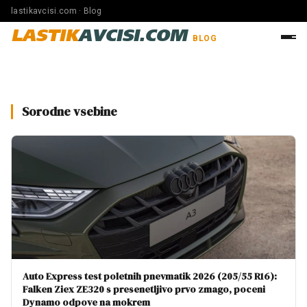
lastikavcisi.com · Blog
LASTIK
AVCISI.COM
BLOG
Sorodne vsebine
Auto Express test poletnih pnevmatik 2026 (205/55 R16):
Falken Ziex ZE320 s presenetljivo prvo zmago, poceni
Dynamo odpove na mokrem