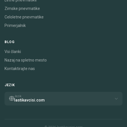
Letne pnevmatike
Zimske pnevmatike
Celoletne pnevmatike
Primerjalnik
BLOG
Vsi članki
Nazaj na spletno mesto
Kontaktirajte nas
JEZIK
Jezik
lastikavcisi.com