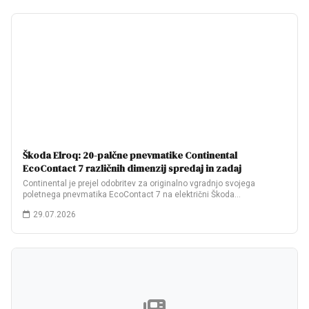
Škoda Elroq: 20-palčne pnevmatike Continental
EcoContact 7 različnih dimenzij spredaj in zadaj
Continental je prejel odobritev za originalno vgradnjo svojega
poletnega pnevmatika EcoContact 7 na električni Škoda…
29.07.2026