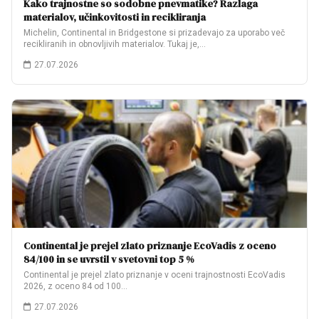
Kako trajnostne so sodobne pnevmatike? Razlaga
materialov, učinkovitosti in recikliranja
Michelin, Continental in Bridgestone si prizadevajo za uporabo več
recikliranih in obnovljivih materialov. Tukaj je,…
27.07.2026
Continental je prejel zlato priznanje EcoVadis z oceno
84/100 in se uvrstil v svetovni top 5 %
Continental je prejel zlato priznanje v oceni trajnostnosti EcoVadis
2026, z oceno 84 od 100…
27.07.2026