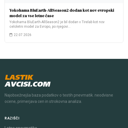
Yokohama BluEarth-AllSeason2 dodan kot nov evropski
model za vse letne čase
Yokohama BluEarth-AllSeason2 je bil dodan v Tirelab kot nov
celoletni model za Evropo, po njegovi…
22.07.2026
LASTIK
AVCISI.COM
Najobsežnejša baza podatkov o testih pnevmatik. neodvisne
ocene, primerjava cen in strokovna analiza.
RAZIŠČI