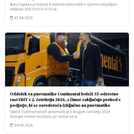
Auto Express je testiral 8 poletnih pnevmatik v izjemno priljubljeni
velikosti 205/55 R16 91V na…
07.08.2026
Oddelek za pnevmatike Continental beleži 35-odstotno
rast EBIT v 2. četrtletju 2026, s čimer zaključuje prehod v
podjetje, ki se osredotoča izključno na pnevmatike
Sektor Continentalovih pnevmatik je v drugem četrtletju 2026
dosegel močne rezultate, pri čemer se je…
04.08.2026