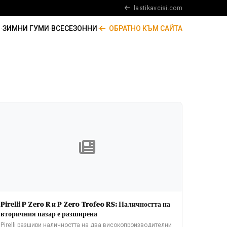
lastikavcisi.com
И
·
ЗИМНИ ГУМИ
·
ВСЕСЕЗОННИ
·
ОБРАТНО КЪМ САЙТА
Pirelli P Zero R и P Zero Trofeo RS: Наличността на
вторичния пазар е разширена
Pirelli разшири наличността на два високопроизводителни