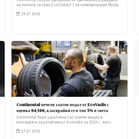
Continental получи одобрение за оригинално вграждане
на летната си гума EcoContact 7 за електрическия Škoda…
29.07.2026
Continental печели златен медал от EcoVadis с
оценка 84/100, класирайки се в топ 5% в света
Continental беше удостоена със златен медал в
класацията за устойчивост EcoVadis за 2026 г., като…
27.07.2026