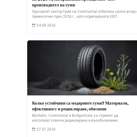
производител на гуми
Груповият сектор Гуми на Continental отбеляза силно второ
тримесечие през 2026 г., като коригираната EBIT…
04.08.2026
Колко устойчиви са модерните гуми? Материали,
ефективност и рециклиране, обяснени
Michelin, Continental и Bridgestone се стремят да
използват повече рециклирани и възобновяеми
материали. Ето какво…
27.07.2026