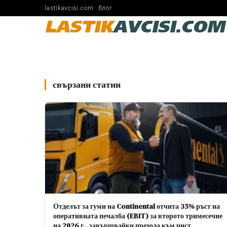
lastikavcisi.com · блог
LASTIK
AVCISI.COM
свързани статии
Отделът за гуми на Continental отчита 35% ръст на
оперативната печалба (EBIT) за второто тримесечие
на 2026 г., завършвайки прехода към чист