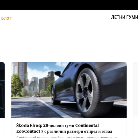
ЛЕТНИ ГУМ
БЛОГ
Škoda Elroq: 20-цолови гуми Continental
EcoContact 7 с различни размери отпред и отзад