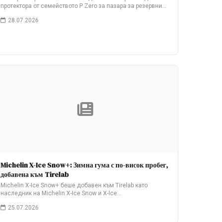
протектора от семейството P Zero за пазара за резервни…
28.07.2026
Michelin X-Ice Snow+: Зимна гума с по-висок пробег,
добавена към Tirelab
Michelin X-Ice Snow+ беше добавен към Tirelab като
наследник на Michelin X-Ice Snow и X-Ice…
25.07.2026