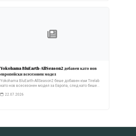
Yokohama BluEarth-AllSeason2 добавен като нов
европейски всесезонен модел
Yokohama BluEarth-AllSeason2 беше добавен към Tirelab
като нов всесезонен модел за Европа, след като беше…
22.07.2026