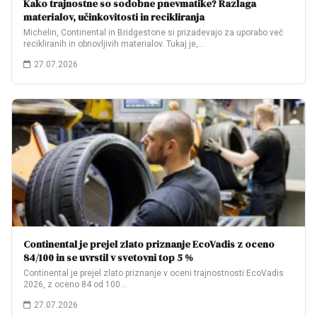
Kako trajnostne so sodobne pnevmatike? Razlaga
materialov, učinkovitosti in recikliranja
Michelin, Continental in Bridgestone si prizadevajo za uporabo več
recikliranih in obnovljivih materialov. Tukaj je,…
27.07.2026
Continental je prejel zlato priznanje EcoVadis z oceno
84/100 in se uvrstil v svetovni top 5 %
Continental je prejel zlato priznanje v oceni trajnostnosti EcoVadis
2026, z oceno 84 od 100…
27.07.2026