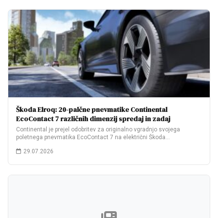
Škoda Elroq: 20-palčne pnevmatike Continental
EcoContact 7 različnih dimenzij spredaj in zadaj
Continental je prejel odobritev za originalno vgradnjo svojega
poletnega pnevmatika EcoContact 7 na električni Škoda…
29.07.2026