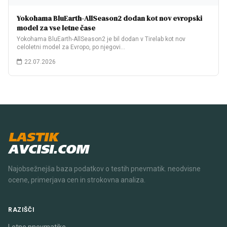
Yokohama BluEarth-AllSeason2 dodan kot nov evropski
model za vse letne čase
Yokohama BluEarth-AllSeason2 je bil dodan v Tirelab kot nov
celoletni model za Evropo, po njegovi…
22.07.2026
LASTIK
AVCISI.COM
Najobsežnejša baza podatkov o testih pnevmatik. neodvisne
ocene, primerjava cen in strokovna analiza.
RAZIŠČI