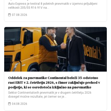
Auto Express je testiral 8 poletnih pnevmatik v izjemno priljubljeni
velikosti 205/55 R16 91V na…
07.08.2026
Oddelek za pnevmatike Continental beleži 35-odstotno
rast EBIT v 2. četrtletju 2026, s čimer zaključuje prehod v
podjetje, ki se osredotoča izključno na pnevmatike
Sektor Continentalovih pnevmatik je v drugem četrtletju 2026
dosegel močne rezultate, pri čemer se je…
04.08.2026