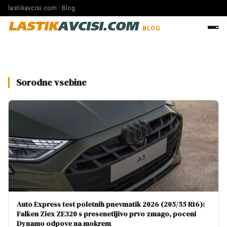
lastikavcisi.com · Blog
LASTIK
AVCISI.COM
BLOG
Sorodne vsebine
Auto Express test poletnih pnevmatik 2026 (205/55 R16):
Falken Ziex ZE320 s presenetljivo prvo zmago, poceni
Dynamo odpove na mokrem