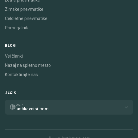
Letne pnevmatike
Zimske pnevmatike
Celoletne pnevmatike
Primerjalnik
BLOG
Vsi članki
Nazaj na spletno mesto
Kontaktirajte nas
JEZIK
Jezik
lastikavcisi.com