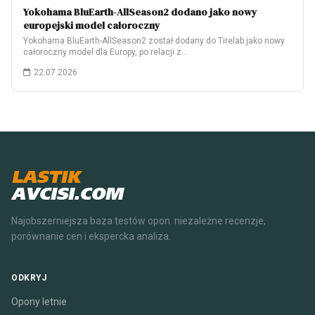
Yokohama BluEarth-AllSeason2 dodano jako nowy
europejski model całoroczny
Yokohama BluEarth-AllSeason2 został dodany do Tirelab jako nowy
całoroczny model dla Europy, po relacji z…
22.07.2026
LASTIK
AVCISI.COM
Najobszerniejsza baza testów opon. niezależne recenzje,
porównanie cen i ekspercka analiza.
ODKRYJ
Opony letnie