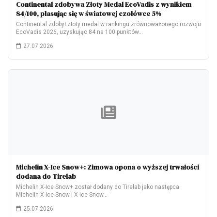
Continental zdobywa Złoty Medal EcoVadis z wynikiem
84/100, plasując się w światowej czołówce 5%
Continental zdobył złoty medal w rankingu zrównoważonego rozwoju
EcoVadis 2026, uzyskując 84 na 100 punktów…
27.07.2026
Michelin X-Ice Snow+: Zimowa opona o wyższej trwałości
dodana do Tirelab
Michelin X-Ice Snow+ został dodany do Tirelab jako następca
Michelin X-Ice Snow i X-Ice Snow…
25.07.2026