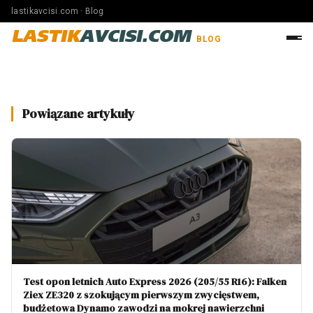
lastikavcisi.com · Blog
LASTIK
AVCISI.COM
BLOG
Powiązane artykuły
Test opon letnich Auto Express 2026 (205/55 R16): Falken
Ziex ZE320 z szokującym pierwszym zwycięstwem,
budżetowa Dynamo zawodzi na mokrej nawierzchni