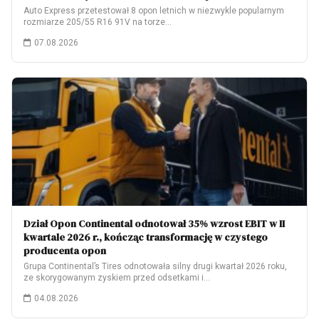
Auto Express przetestował 8 opon letnich w niezwykle popularnym
rozmiarze 205/55 R16 91V na torze…
07.08.2026
Dział Opon Continental odnotował 35% wzrost EBIT w II
kwartale 2026 r., kończąc transformację w czystego
producenta opon
Grupa Continental’s Tires odnotowała silny drugi kwartał 2026 roku,
ze skorygowanym zyskiem przed odsetkami i…
04.08.2026