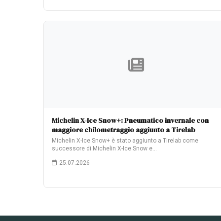
Michelin X-Ice Snow+: Pneumatico invernale con
maggiore chilometraggio aggiunto a Tirelab
Michelin X-Ice Snow+ è stato aggiunto a Tirelab come
successore di Michelin X-Ice Snow e…
25.07.2026