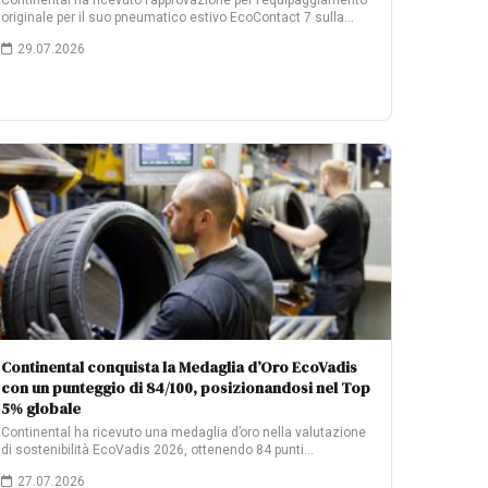
Continental ha ricevuto l’approvazione per l’equipaggiamento
originale per il suo pneumatico estivo EcoContact 7 sulla…
29.07.2026
Continental conquista la Medaglia d’Oro EcoVadis
con un punteggio di 84/100, posizionandosi nel Top
5% globale
Continental ha ricevuto una medaglia d’oro nella valutazione
di sostenibilità EcoVadis 2026, ottenendo 84 punti…
27.07.2026