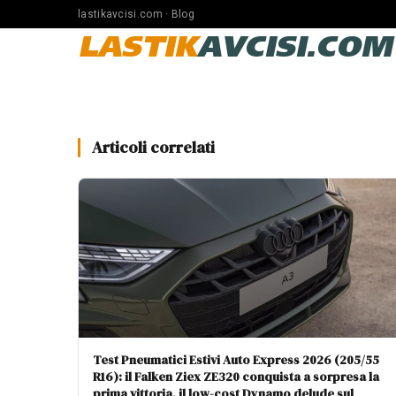
lastikavcisi.com · Blog
LASTIK
AVCISI.COM
Articoli correlati
Test Pneumatici Estivi Auto Express 2026 (205/55
R16): il Falken Ziex ZE320 conquista a sorpresa la
prima vittoria, il low-cost Dynamo delude sul