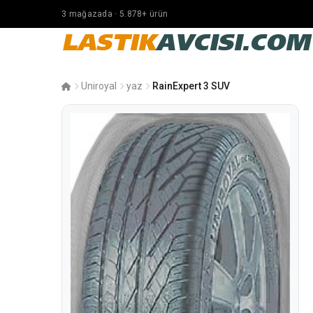
3 mağazada · 5.878+ ürün
LASTIK
AVCISI.COM
Uniroyal
yaz
RainExpert 3 SUV