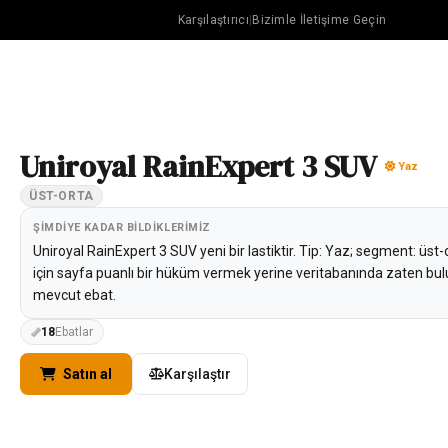
Karşılaştırıcı
|
Bizimle İletişime Geçin
Uniroyal RainExpert 3 SUV
Yaz
ÜST-ORTA
ŞIMDIYE KADAR BILDIKLERIMIZ
Uniroyal RainExpert 3 SUV yeni bir lastiktir. Tip: Yaz; segment: üst
için sayfa puanlı bir hüküm vermek yerine veritabanında zaten bul
mevcut ebat.
18
Ebatlar
Satın al
Karşılaştır