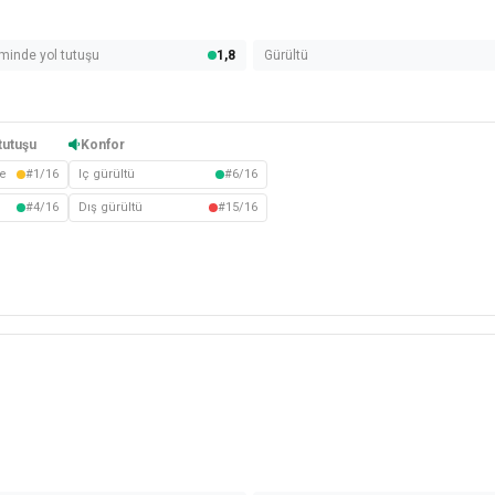
minde yol tutuşu
1,8
Gürültü
tutuşu
Konfor
e
#1/16
Iç gürültü
#6/16
#4/16
Dış gürültü
#15/16