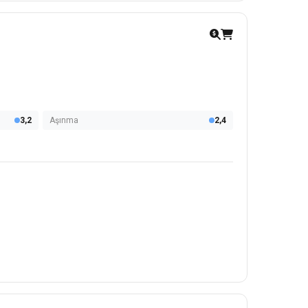
3,2
Aşınma
2,4