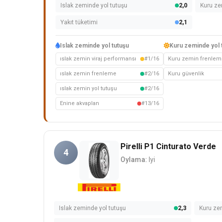
Islak zeminde yol tutuşu
2,0
Kuru ze
Yakıt tüketimi
2,1
Islak zeminde yol tutuşu
Kuru zeminde yol 
ıslak zemin viraj performansı
#1/16
Kuru zemin frenlem
ıslak zemin frenleme
#2/16
Kuru güvenlik
ıslak zemin yol tutuşu
#2/16
Enine akvaplan
#13/16
Pirelli P1 Cinturato Verde
4
Oylama:
Iyi
Islak zeminde yol tutuşu
2,3
Kuru ze