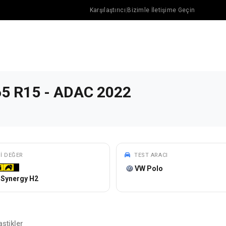
Karşılaştırıcı
|
Bizimle İletişime Geçin
/65 R15 - ADAC 2022
YI DEĞER
TEST ARACI
VW Polo
tiSynergy H2
astikler