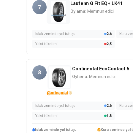
Laufenn G Fit EQ+ LK41
7
Oylama:
Memnun edici
Islak zeminde yol tutuşu
2,6
Kuru ze
Yakıt tüketimi
2,5
Continental EcoContact 6
8
Oylama:
Memnun edici
Islak zeminde yol tutuşu
2,6
Kuru ze
Yakıt tüketimi
1,8
Islak zeminde yol tutuşu
Kuru zeminde yol t