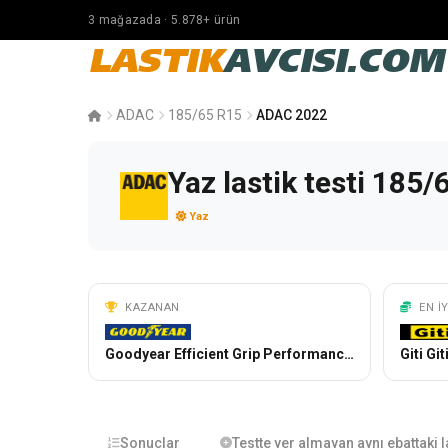
3 mağazada · 5.878+ ürün
LASTIK
AVCISI.COM
ADAC
185/65 R15
ADAC 2022
Yaz lastik testi 185
Yaz
KAZANAN
EN I
Goodyear Efficient Grip Performance 2
Giti Gi
Sonuçlar
Testte yer almayan aynı ebattaki l