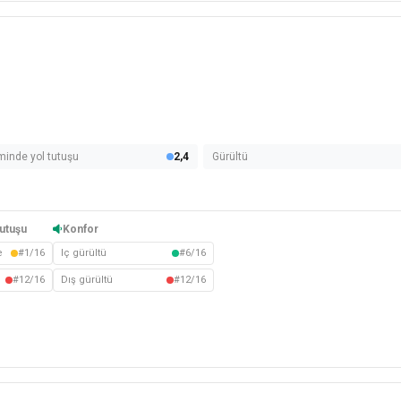
minde yol tutuşu
2,4
Gürültü
utuşu
Konfor
e
#1/16
Iç gürültü
#6/16
#12/16
Dış gürültü
#12/16