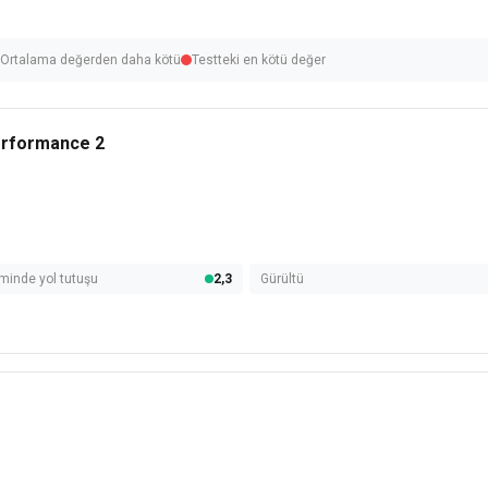
Ortalama değerden daha kötü
Testteki en kötü değer
erformance 2
minde yol tutuşu
2,3
Gürültü
5