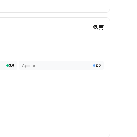
3,0
Aşınma
2,5