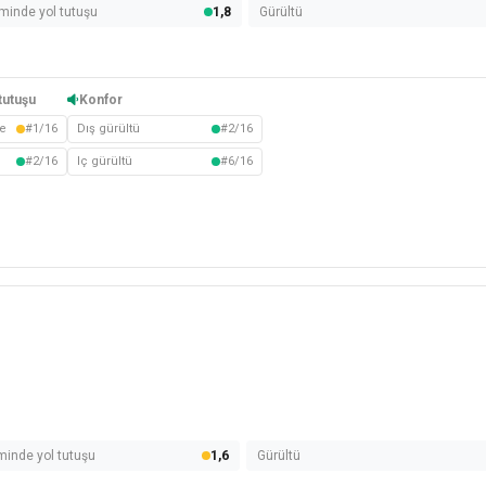
minde yol tutuşu
1,8
Gürültü
tutuşu
Konfor
e
#1/16
Dış gürültü
#2/16
#2/16
Iç gürültü
#6/16
minde yol tutuşu
1,6
Gürültü