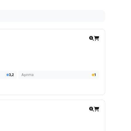
3,2
Aşınma
1