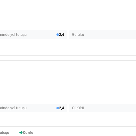
minde yol tutuşu
2,4
Gürültü
minde yol tutuşu
2,4
Gürültü
utuşu
Konfor