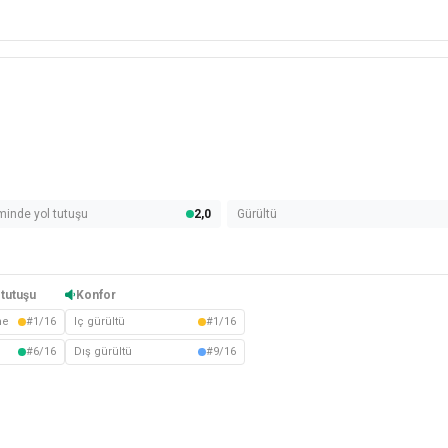
minde yol tutuşu
2,0
Gürültü
tutuşu
Konfor
me
#1/16
Iç gürültü
#1/16
#6/16
Dış gürültü
#9/16