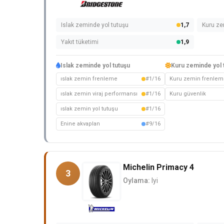
Islak zeminde yol tutuşu
1,7
Kuru ze
Yakıt tüketimi
1,9
Islak zeminde yol tutuşu
Kuru zeminde yol 
ıslak zemin frenleme
#1/16
Kuru zemin frenlem
ıslak zemin viraj performansı
#1/16
Kuru güvenlik
ıslak zemin yol tutuşu
#1/16
Enine akvaplan
#9/16
Michelin Primacy 4
3
Oylama:
Iyi