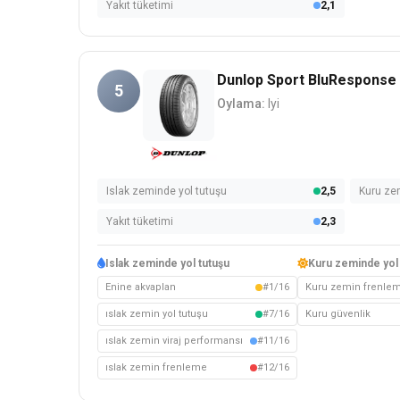
Yakıt tüketimi
2,1
Dunlop Sport BluResponse
5
Oylama:
Iyi
Islak zeminde yol tutuşu
2,5
Kuru ze
Yakıt tüketimi
2,3
Islak zeminde yol tutuşu
Kuru zeminde yol 
Enine akvaplan
#1/16
Kuru zemin frenle
ıslak zemin yol tutuşu
#7/16
Kuru güvenlik
ıslak zemin viraj performansı
#11/16
ıslak zemin frenleme
#12/16