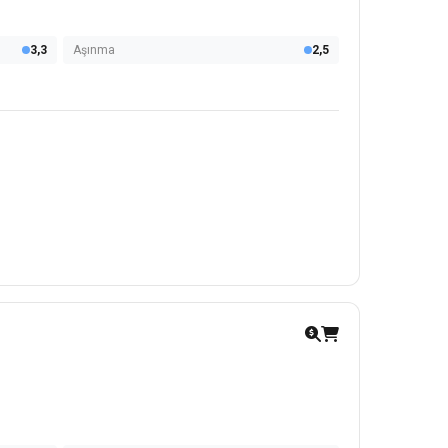
3,3
Aşınma
2,5