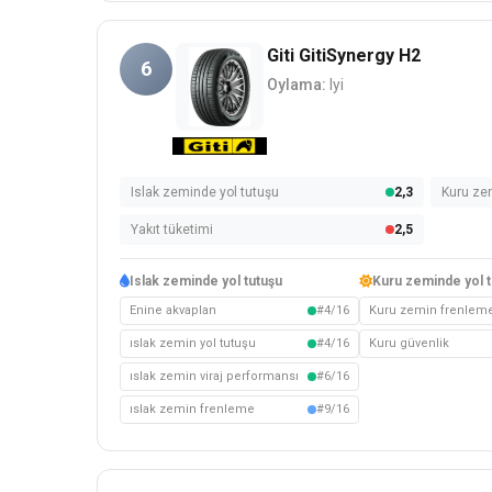
Giti GitiSynergy H2
6
Oylama:
Iyi
Islak zeminde yol tutuşu
2,3
Kuru ze
Yakıt tüketimi
2,5
Islak zeminde yol tutuşu
Kuru zeminde yol t
Enine akvaplan
#4/16
Kuru zemin frenlem
ıslak zemin yol tutuşu
#4/16
Kuru güvenlik
ıslak zemin viraj performansı
#6/16
ıslak zemin frenleme
#9/16