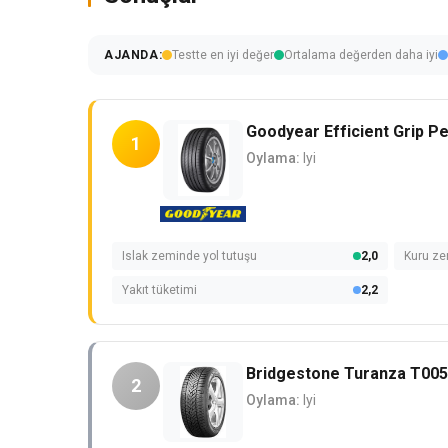
AJANDA:
Testte en iyi değer
Ortalama değerden daha iyi
Goodyear Efficient Grip P
1
Oylama:
Iyi
Islak zeminde yol tutuşu
2,0
Kuru ze
Yakıt tüketimi
2,2
Bridgestone Turanza T00
2
Oylama:
Iyi