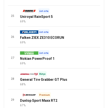
üst-orta
25
Uniroyal RainSport 5
69%
üst-orta
26
Falken ZIEX ZE310 ECORUN
69%
üst-orta
27
Nokian PowerProof 1
69%
Bütçe
28
General Tire Grabber GT Plus
68%
Premium
29
Dunlop Sport Maxx RT2
67%