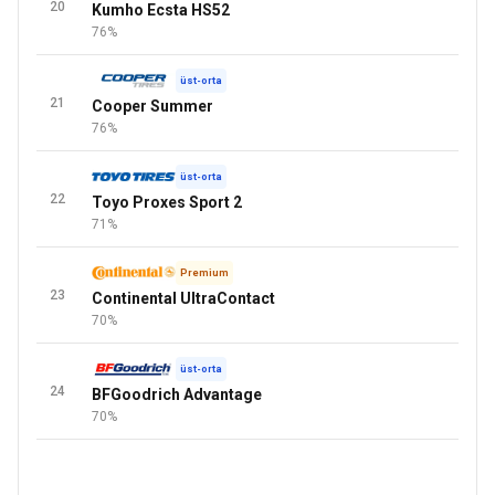
20
Kumho Ecsta HS52
76%
üst-orta
21
Cooper Summer
76%
üst-orta
22
Toyo Proxes Sport 2
71%
Premium
23
Continental UltraContact
70%
üst-orta
24
BFGoodrich Advantage
70%