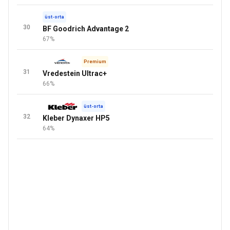
üst-orta
30
BF Goodrich Advantage 2
67%
Premium
31
Vredestein Ultrac+
66%
üst-orta
32
Kleber Dynaxer HP5
64%