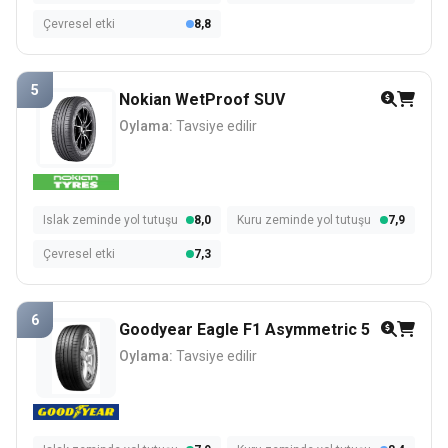
Çevresel etki
8,8
5
Nokian WetProof SUV
Oylama:
Tavsiye edilir
Islak zeminde yol tutuşu
8,0
Kuru zeminde yol tutuşu
7,9
Çevresel etki
7,3
6
Goodyear Eagle F1 Asymmetric 5
Oylama:
Tavsiye edilir