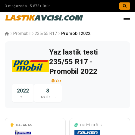
3 mağazada · 5.878+ ürün
LASTIK
AVCISI.COM
Promobil
235/55 R17
Promobil 2022
Yaz lastik testi
235/55 R17 -
Promobil 2022
Yaz
2022
8
YIL
LASTIKLER
KAZANAN
EN IYI DEĞER