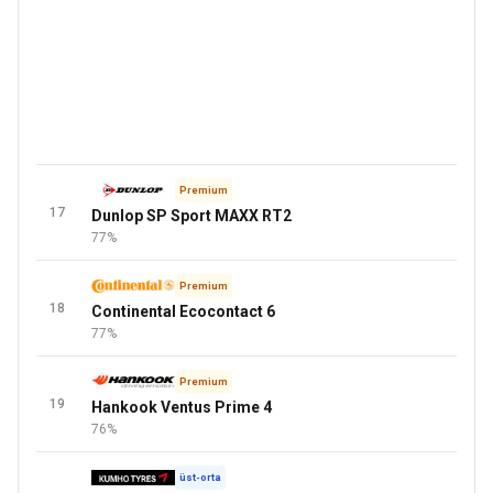
Premium
17
Dunlop SP Sport MAXX RT2
77%
Premium
18
Continental Ecocontact 6
77%
Premium
19
Hankook Ventus Prime 4
76%
üst-orta