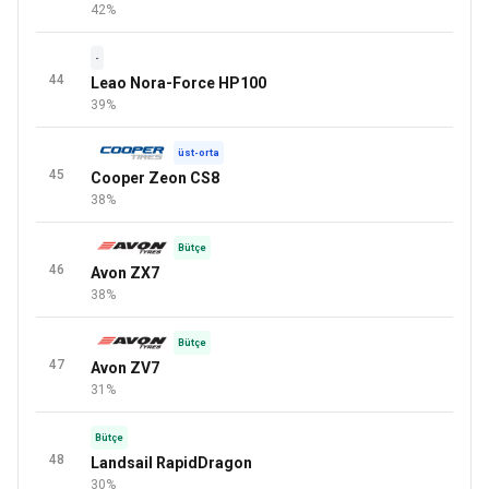
42%
-
44
Leao Nora-Force HP100
39%
üst-orta
45
Cooper Zeon CS8
38%
Bütçe
46
Avon ZX7
38%
Bütçe
47
Avon ZV7
31%
Bütçe
48
Landsail RapidDragon
30%