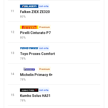
üst-orta
11
Falken ZIEX ZE320
80%
Premium
12
Pirelli Cinturato P7
80%
üst-orta
13
Toyo Proxes Comfort
78%
Premium
14
Michelin Primacy 4+
78%
üst-orta
15
Kumho Solus HA31
78%