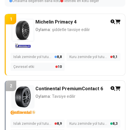
Ortalama değerden daha kötü
Testteki en kötü değer
1
Michelin Primacy 4
Oylama:
şiddetle tavsiye edilir
Islak zeminde yol tutuşu
8,8
Kuru zeminde yol tutuşu
9,1
Çevresel etki
10
2
Continental PremiumContact 6
Oylama:
Tavsiye edilir
Islak zeminde yol tutuşu
8,9
Kuru zeminde yol tutuşu
8,3