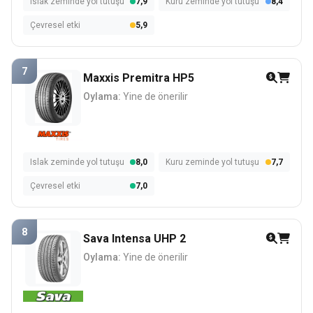
Islak zeminde yol tutuşu
7,9
Kuru zeminde yol tutuşu
8,4
Çevresel etki
5,9
7
Maxxis Premitra HP5
Oylama:
Yine de önerilir
Islak zeminde yol tutuşu
8,0
Kuru zeminde yol tutuşu
7,7
Çevresel etki
7,0
8
Sava Intensa UHP 2
Oylama:
Yine de önerilir