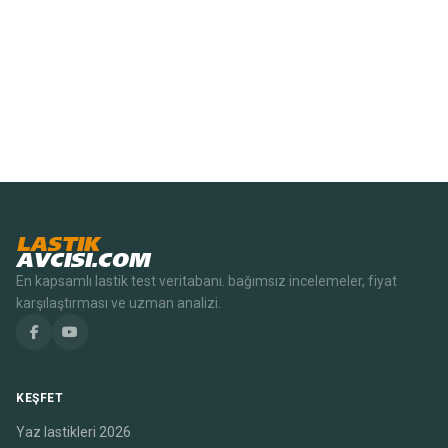
LASTIK
AVCISI.COM
En kapsamlı lastik test veritabanı. bağımsız incelemeler, fiyat
karşılaştırması ve uzman analizi.
KEŞFET
Yaz lastikleri 2026