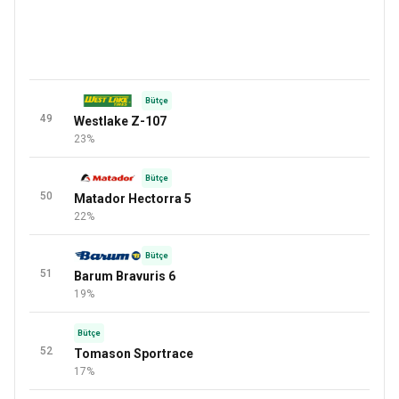
Bütçe
49
Westlake Z-107
23%
Bütçe
50
Matador Hectorra 5
22%
Bütçe
51
Barum Bravuris 6
19%
Bütçe
52
Tomason Sportrace
17%