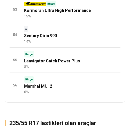
Bütçe
53
Kormoran Ultra High Performance
15%
A
54
Sentury Qirin 990
14%
Bütçe
55
Lanvigator Catch Power Plus
8%
Bütçe
56
Marshal MU12
6%
235/55 R17 lastikleri olan araçlar
Q3
S-MAX
A7
2015
2015
2014