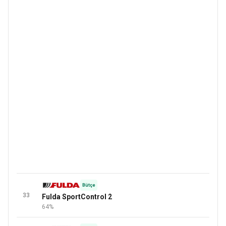
Bütçe
33
Fulda SportControl 2
64%