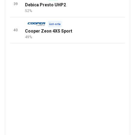
39
Debica Presto UHP2
52%
üst-orta
40
Cooper Zeon 4XS Sport
49%