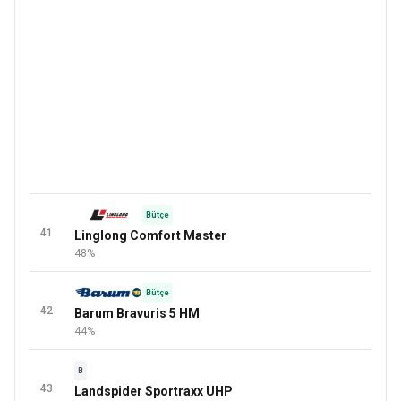
Bütçe
41
Linglong Comfort Master
48%
Bütçe
42
Barum Bravuris 5 HM
44%
B
43
Landspider Sportraxx UHP