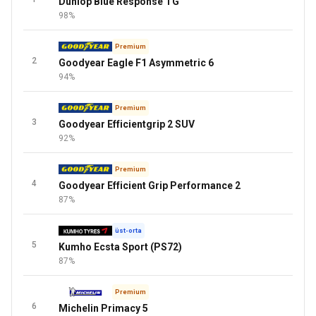
Dunlop Blue Response TG
98%
Premium
2
Goodyear Eagle F1 Asymmetric 6
94%
Premium
3
Goodyear Efficientgrip 2 SUV
92%
Premium
4
Goodyear Efficient Grip Performance 2
87%
üst-orta
5
Kumho Ecsta Sport (PS72)
87%
Premium
6
Michelin Primacy 5