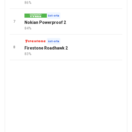
86%
üst-orta
7
Nokian Powerproof 2
84%
üst-orta
8
Firestone Roadhawk 2
83%