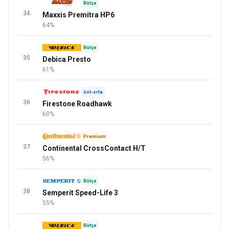
Bütçe
34
Maxxis Premitra HP6
64%
Bütçe
35
Debica Presto
61%
üst-orta
36
Firestone Roadhawk
60%
Premium
37
Continental CrossContact H/T
56%
Bütçe
38
Semperit Speed-Life 3
55%
Bütçe