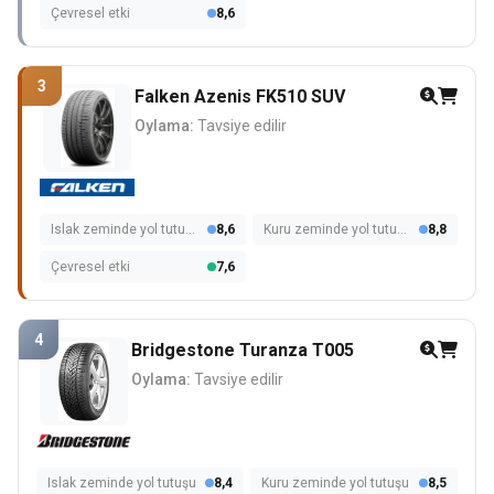
Çevresel etki
8,6
3
Falken Azenis FK510 SUV
Oylama:
Tavsiye edilir
Islak zeminde yol tutuşu
8,6
Kuru zeminde yol tutuşu
8,8
Çevresel etki
7,6
4
Bridgestone Turanza T005
Oylama:
Tavsiye edilir
Islak zeminde yol tutuşu
8,4
Kuru zeminde yol tutuşu
8,5