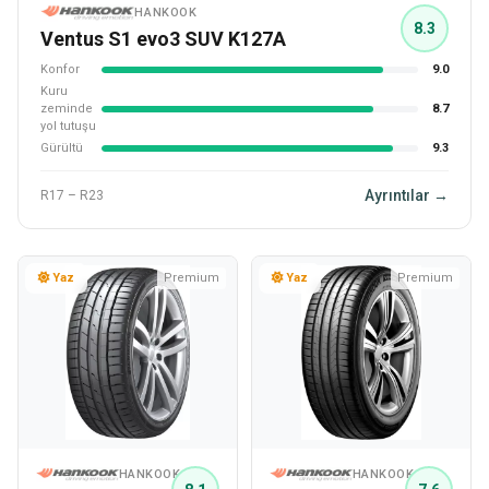
HANKOOK
8.3
Ventus S1 evo3 SUV K127A
Konfor
9.0
Kuru
zeminde
8.7
yol tutuşu
Gürültü
9.3
Ayrıntılar →
R17 – R23
Yaz
Premium
Yaz
Premium
HANKOOK
HANKOOK