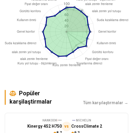
Popüler
karşilaştirmalar
Tüm karşılaştırmalar →
HANKOOK
MICHELIN
Kinergy 4S2 H750
CrossClimate 2
VS
8.7
9.2