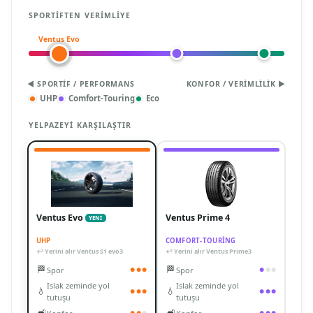
SPORTIFTEN VERIMLIYE
Ventus Evo
◀ SPORTIF / PERFORMANS
KONFOR / VERIMLILIK ▶
UHP
Comfort-Touring
Eco
YELPAZEYI KARŞILAŞTIR
Ventus Evo
Ventus Prime 4
YENİ
UHP
COMFORT-TOURING
↩ Yerini alır Ventus S1 evo3
↩ Yerini alır Ventus Prime3
🏁
🏁
Spor
Spor
●
●
●
●
●
●
Islak zeminde yol
Islak zeminde yol
💧
💧
●
●
●
●
●
●
tutuşu
tutuşu
🛋️
🛋️
●
●
●
●
●
●