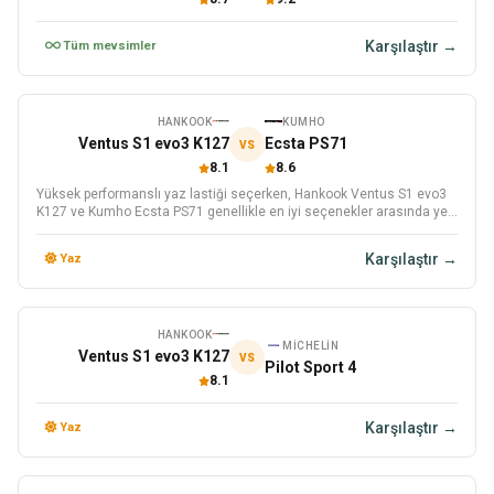
Karşılaştır →
Tüm mevsimler
HANKOOK
KUMHO
Ventus S1 evo3 K127
Ecsta PS71
VS
8.1
8.6
Yüksek performanslı yaz lastiği seçerken, Hankook Ventus S1 evo3
K127 ve Kumho Ecsta PS71 genellikle en iyi seçenekler arasında yer
almaktadır.
Karşılaştır →
Yaz
HANKOOK
MICHELIN
Ventus S1 evo3 K127
VS
Pilot Sport 4
8.1
Karşılaştır →
Yaz