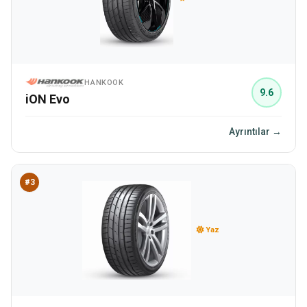
HANKOOK
9.6
iON Evo
Ayrıntılar →
#3
Yaz