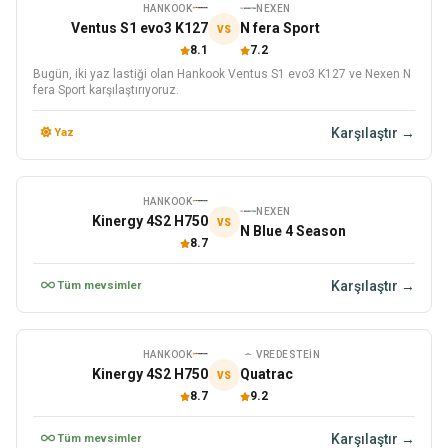
HANKOOK
NEXEN
Ventus S1 evo3 K127
N fera Sport
VS
8.1
7.2
Bugün, iki yaz lastiği olan Hankook Ventus S1 evo3 K127 ve Nexen N
fera Sport karşılaştırıyoruz.
Karşılaştır →
Yaz
HANKOOK
NEXEN
Kinergy 4S2 H750
VS
N Blue 4 Season
8.7
Karşılaştır →
Tüm mevsimler
HANKOOK
VREDESTEIN
Kinergy 4S2 H750
Quatrac
VS
8.7
9.2
Karşılaştır →
Tüm mevsimler