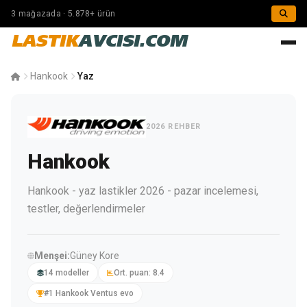
3 mağazada · 5.878+ ürün
LASTIK
AVCISI.COM
Hankook
Yaz
2026 REHBER
Hankook
Hankook - yaz lastikler 2026 - pazar incelemesi,
testler, değerlendirmeler
Menşei:
Güney Kore
14 modeller
Ort. puan: 8.4
#1 Hankook Ventus evo