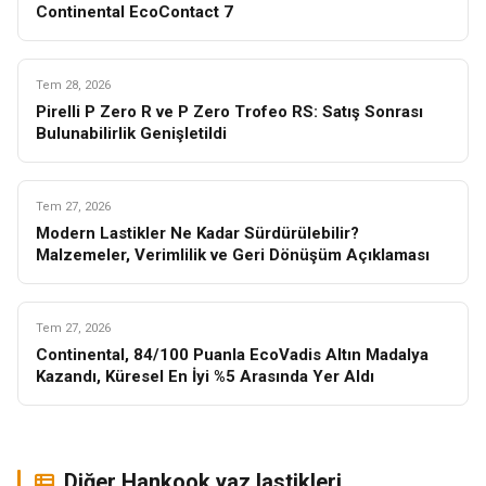
Continental EcoContact 7
KIŞ
Tem 28, 2026
Pirelli P Zero R ve P Zero Trofeo RS: Satış Sonrası
Bulunabilirlik Genişletildi
KIŞ
Tem 27, 2026
Modern Lastikler Ne Kadar Sürdürülebilir?
Malzemeler, Verimlilik ve Geri Dönüşüm Açıklaması
KIŞ
Tem 27, 2026
Continental, 84/100 Puanla EcoVadis Altın Madalya
Kazandı, Küresel En İyi %5 Arasında Yer Aldı
Diğer Hankook yaz lastikleri