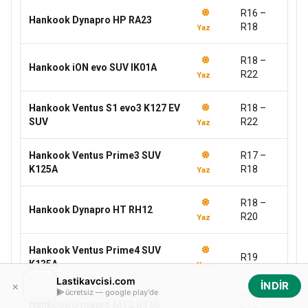
R16 –
Hankook Dynapro HP RA23
R18
Yaz
R18 –
Hankook iON evo SUV IK01A
R22
Yaz
Hankook Ventus S1 evo3 K127 EV
R18 –
SUV
R22
Yaz
Hankook Ventus Prime3 SUV
R17 –
K125A
R18
Yaz
R18 –
Hankook Dynapro HT RH12
R20
Yaz
Hankook Ventus Prime4 SUV
R19
K135A
Yaz
Lastikavcisi.com
×
İNDİR
ücretsiz — google play'de
R15 –
Hankook Dynapro MT2 RT05