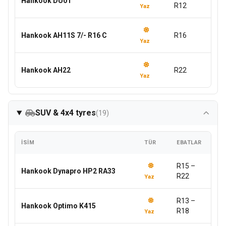
Hankook DU01
R12
Yaz
Hankook AH11S 7/- R16 C
R16
Yaz
Hankook AH22
R22
Yaz
SUV & 4x4 tyres
(19)
İSIM
TÜR
EBATLAR
R15 –
Hankook Dynapro HP2 RA33
R22
Yaz
R13 –
Hankook Optimo K415
R18
Yaz