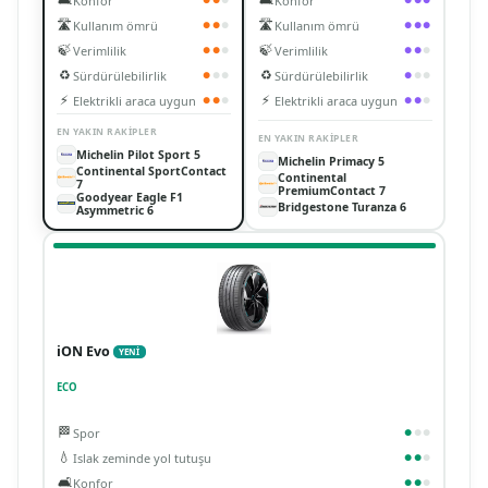
Konfor
Konfor
🛣️
🛣️
Kullanım ömrü
Kullanım ömrü
●
●
●
●
●
●
🍃
🍃
Verimlilik
Verimlilik
●
●
●
●
●
●
♻️
♻️
Sürdürülebilirlik
Sürdürülebilirlik
●
●
●
●
●
●
⚡
⚡
Elektrikli araca uygun
Elektrikli araca uygun
●
●
●
●
●
●
EN YAKIN RAKIPLER
EN YAKIN RAKIPLER
Michelin Pilot Sport 5
Michelin Primacy 5
Continental SportContact
Continental
7
PremiumContact 7
Goodyear Eagle F1
Bridgestone Turanza 6
Asymmetric 6
iON Evo
YENİ
ECO
🏁
Spor
●
●
●
💧
Islak zeminde yol tutuşu
●
●
●
🛋️
Konfor
●
●
●