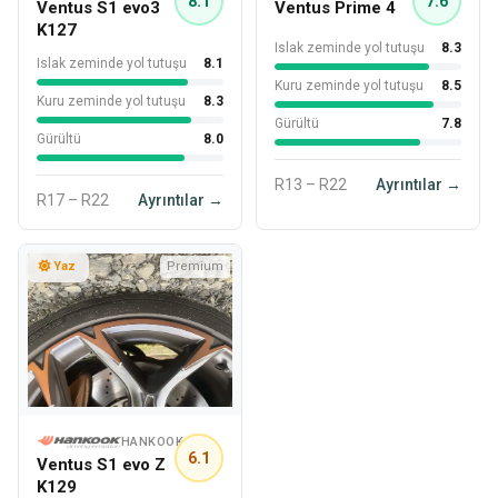
8.1
7.6
Ventus S1 evo3
Ventus Prime 4
K127
Islak zeminde yol tutuşu
8.3
Islak zeminde yol tutuşu
8.1
Kuru zeminde yol tutuşu
8.5
Kuru zeminde yol tutuşu
8.3
Gürültü
7.8
Gürültü
8.0
R13 – R22
Ayrıntılar →
R17 – R22
Ayrıntılar →
Yaz
Premium
HANKOOK
6.1
Ventus S1 evo Z
K129