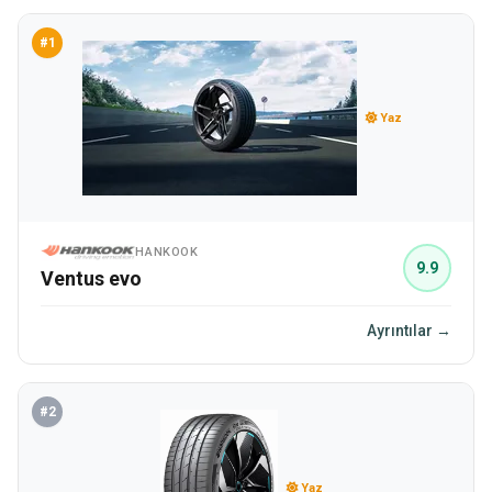
#1
Yaz
HANKOOK
9.9
Ventus evo
Ayrıntılar →
#2
Yaz