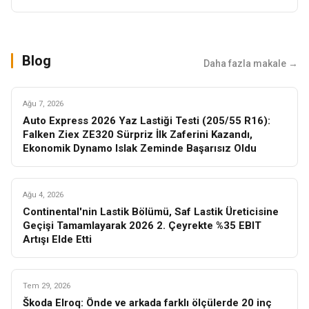
Blog
Daha fazla makale →
YAZ
Ağu 7, 2026
Auto Express 2026 Yaz Lastiği Testi (205/55 R16):
Falken Ziex ZE320 Sürpriz İlk Zaferini Kazandı,
Ekonomik Dynamo Islak Zeminde Başarısız Oldu
KIŞ
Ağu 4, 2026
Continental'nin Lastik Bölümü, Saf Lastik Üreticisine
Geçişi Tamamlayarak 2026 2. Çeyrekte %35 EBIT
Artışı Elde Etti
KIŞ
Tem 29, 2026
Škoda Elroq: Önde ve arkada farklı ölçülerde 20 inç