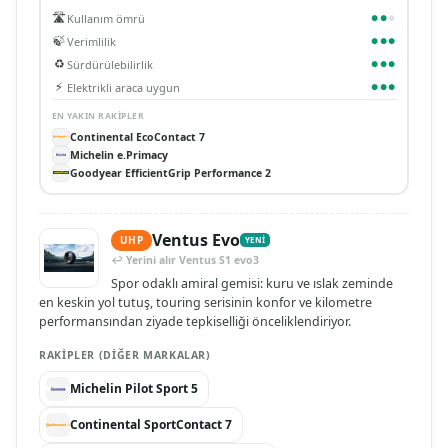
🛣️
Kullanım ömrü
●
●
●
🍃
Verimlilik
●
●
●
♻️
Sürdürülebilirlik
●
●
●
⚡
Elektrikli araca uygun
●
●
●
EN YAKIN RAKIPLER
Continental EcoContact 7
Michelin e.Primacy
Goodyear EfficientGrip Performance 2
Ventus Evo
UHP
YENİ
↩ Yerini alır Ventus S1 evo3
Spor odaklı amiral gemisi: kuru ve ıslak zeminde
en keskin yol tutuş, touring serisinin konfor ve kilometre
performansından ziyade tepkiselliği önceliklendiriyor.
RAKIPLER (DIĞER MARKALAR)
Michelin Pilot Sport 5
Continental SportContact 7