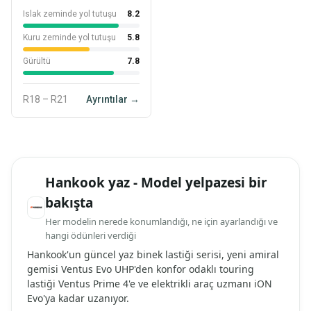
Islak zeminde yol tutuşu
8.2
Kuru zeminde yol tutuşu
5.8
Gürültü
7.8
R18 – R21
Ayrıntılar →
Hankook yaz - Model yelpazesi bir
bakışta
Her modelin nerede konumlandığı, ne için ayarlandığı ve
hangi ödünleri verdiği
Hankook'un güncel yaz binek lastiği serisi, yeni amiral
gemisi Ventus Evo UHP'den konfor odaklı touring
lastiği Ventus Prime 4'e ve elektrikli araç uzmanı iON
Evo'ya kadar uzanıyor.