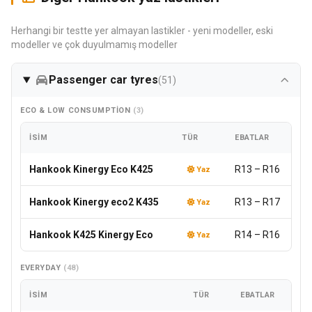
Herhangi bir testte yer almayan lastikler - yeni modeller, eski
modeller ve çok duyulmamış modeller
Passenger car tyres
(51)
ECO & LOW CONSUMPTION
(3)
İSIM
TÜR
EBATLAR
Hankook Kinergy Eco K425
R13 – R16
Yaz
Hankook Kinergy eco2 K435
R13 – R17
Yaz
Hankook K425 Kinergy Eco
R14 – R16
Yaz
EVERYDAY
(48)
İSIM
TÜR
EBATLAR